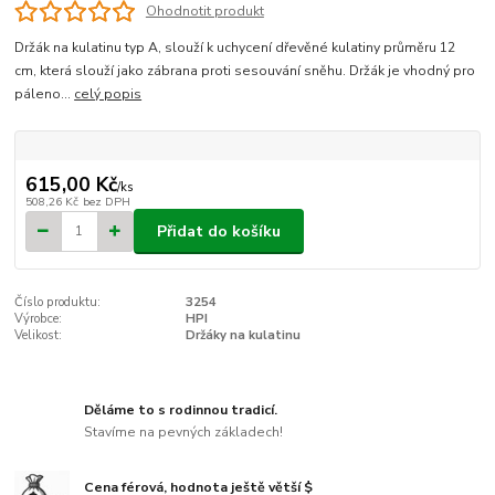
Ohodnotit produkt
Držák na kulatinu typ A, slouží k uchycení dřevěné kulatiny průměru 12
cm, která slouží jako zábrana proti sesouvání sněhu. Držák je vhodný pro
páleno...
celý popis
615,00 Kč
/
ks
508,26 Kč
bez DPH
Přidat do košíku
Číslo produktu:
3254
Výrobce:
HPI
Velikost:
Držáky na kulatinu
Děláme to s rodinnou tradicí.
Stavíme na pevných základech!
Cena férová, hodnota ještě větší $