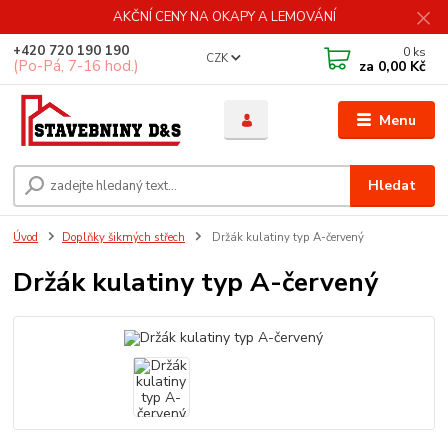
AKČNÍ CENY NA OKAPY A LEMOVÁNÍ
+420 720 190 190
0
ks
CZK
(Po-Pá, 7-16 hod.)
za
0,00 Kč
Menu
Hledat
Úvod
Doplňky šikmých střech
Držák kulatiny typ A-červený
Držák kulatiny typ A-červený