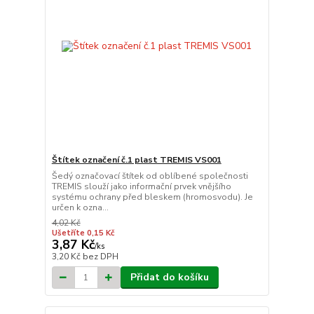
Štítek označení č.1 plast TREMIS VS001
Šedý označovací štítek od oblíbené společnosti
TREMIS slouží jako informační prvek vnějšího
systému ochrany před bleskem (hromosvodu). Je
určen k ozna...
4,02 Kč
Ušetříte 0,15 Kč
3,87 Kč
/
ks
3,20 Kč
bez DPH
Přidat do košíku