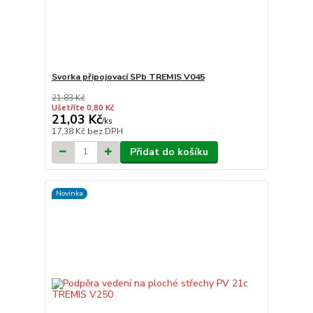
Svorka připojovací SPb TREMIS V045
21,83 Kč
Ušetříte 0,80 Kč
21,03 Kč
/
ks
17,38 Kč
bez DPH
Přidat do košíku
Novinka