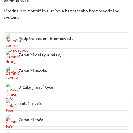
zemnící tyče
.
Vhodné pro montáž kvalitního a bezpečného hromosvodného
systému.
Podpěra vedení hromosvodu
Zemnící dráty a pásky
Zemnící svorky
Držáky jímací tyče
Izolační tyče
Zemnící tyče