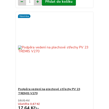
Přidat do košíku
Novinka
Podpěra vedení na plechové střechy PV 23
TREMIS V270
18,31 Kč
Ušetříte 0,67 Kč
17,64 Kč
/
ks