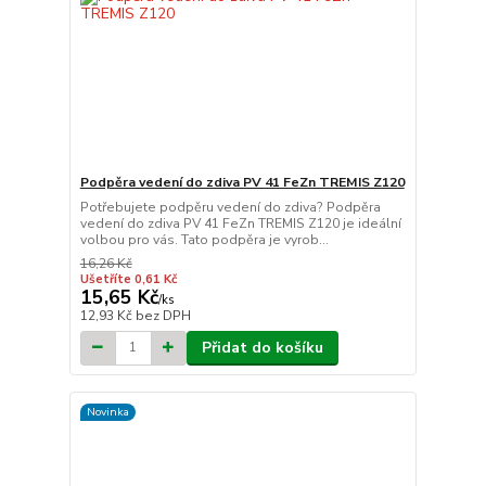
Podpěra vedení do zdiva PV 41 FeZn TREMIS Z120
Potřebujete podpěru vedení do zdiva? Podpěra
vedení do zdiva PV 41 FeZn TREMIS Z120 je ideální
volbou pro vás. Tato podpěra je vyrob...
16,26 Kč
Ušetříte 0,61 Kč
15,65 Kč
/
ks
12,93 Kč
bez DPH
Přidat do košíku
Novinka