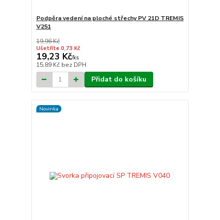
Podpěra vedení na ploché střechy PV 21D TREMIS
V251
19,96 Kč
Ušetříte 0,73 Kč
19,23 Kč
/
ks
15,89 Kč
bez DPH
Přidat do košíku
Novinka