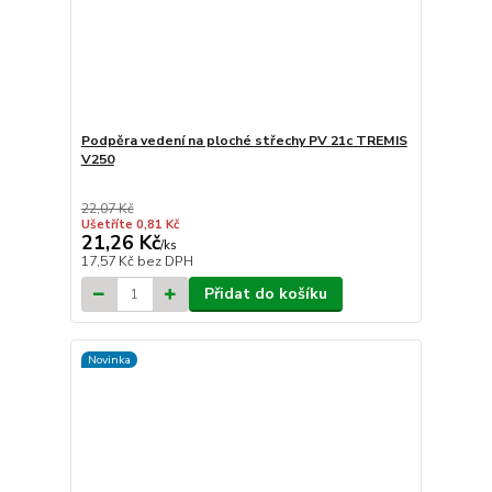
Podpěra vedení na ploché střechy PV 21c TREMIS
V250
22,07 Kč
Ušetříte 0,81 Kč
21,26 Kč
/
ks
17,57 Kč
bez DPH
Přidat do košíku
Novinka