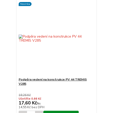
Novinka
Podpěra vedení na konstrukce PV 44 TREMIS
V285
18,26 Kč
Ušetříte 0,66 Kč
17,60 Kč
/
ks
14,55 Kč
bez DPH