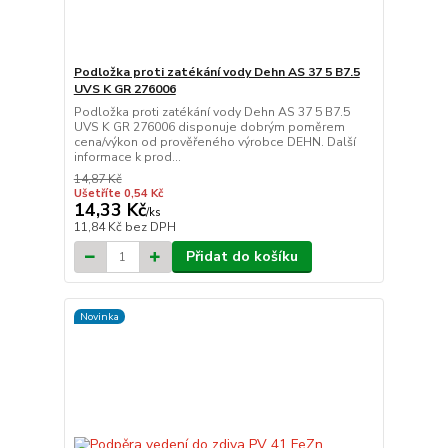
Podložka proti zatékání vody Dehn AS 37 5 B7.5
UVS K GR 276006
Podložka proti zatékání vody Dehn AS 37 5 B7.5
UVS K GR 276006 disponuje dobrým poměrem
cena/výkon od prověřeného výrobce DEHN. Další
informace k prod...
14,87 Kč
Ušetříte 0,54 Kč
14,33 Kč
/
ks
11,84 Kč
bez DPH
Přidat do košíku
Novinka