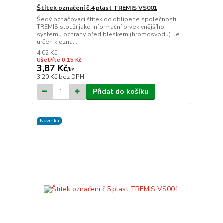
Štítek označení č.4 plast TREMIS VS001
Šedý označovací štítek od oblíbené společnosti
TREMIS slouží jako informační prvek vnějšího
systému ochrany před bleskem (hromosvodu). Je
určen k ozna...
4,02 Kč
Ušetříte 0,15 Kč
3,87 Kč
/
ks
3,20 Kč
bez DPH
Přidat do košíku
Novinka