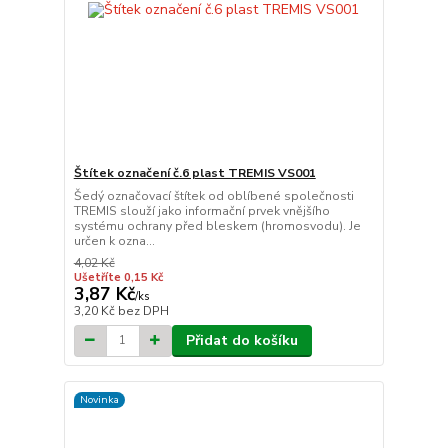
Štítek označení č.6 plast TREMIS VS001
Šedý označovací štítek od oblíbené společnosti
TREMIS slouží jako informační prvek vnějšího
systému ochrany před bleskem (hromosvodu). Je
určen k ozna...
4,02 Kč
Ušetříte 0,15 Kč
3,87 Kč
/
ks
3,20 Kč
bez DPH
Přidat do košíku
Novinka