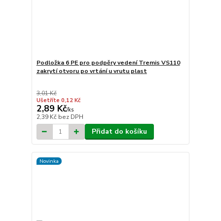
Podložka 6 PE pro podpěry vedení Tremis VS110
zakrytí otvoru po vrtání u vrutu plast
3,01 Kč
Ušetříte 0,12 Kč
2,89 Kč
/
ks
2,39 Kč
bez DPH
Přidat do košíku
Novinka