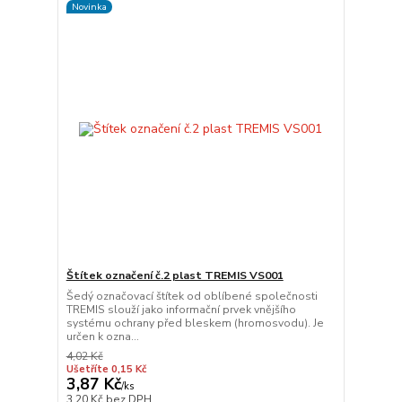
Novinka
Štítek označení č.2 plast TREMIS VS001
Šedý označovací štítek od oblíbené společnosti
TREMIS slouží jako informační prvek vnějšího
systému ochrany před bleskem (hromosvodu). Je
určen k ozna...
4,02 Kč
Ušetříte 0,15 Kč
3,87 Kč
/
ks
3,20 Kč
bez DPH