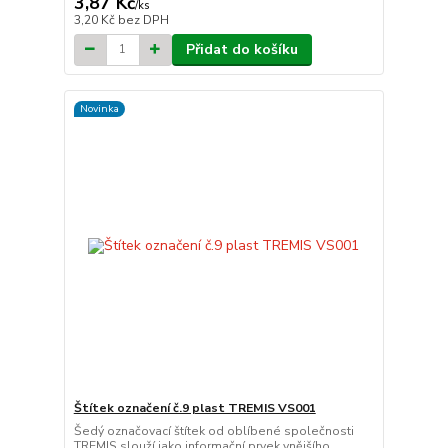
3,87 Kč
/
ks
3,20 Kč
bez DPH
Přidat do košíku
Novinka
Štítek označení č.9 plast TREMIS VS001
Šedý označovací štítek od oblíbené společnosti
TREMIS slouží jako informační prvek vnějšího