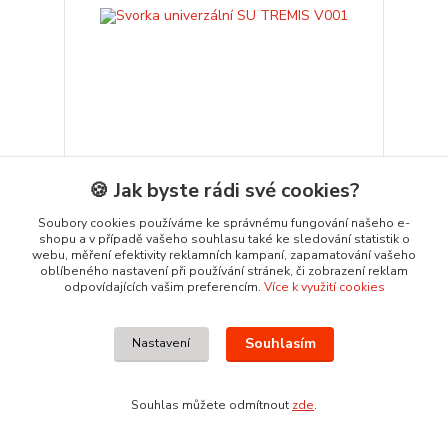
Svorka univerzální SU TREMIS V001
🍪 Jak byste rádi své cookies?
23,17 Kč
Soubory cookies používáme ke správnému fungování našeho e-
Ušetříte 0,84 Kč
22,33 Kč
shopu a v případě vašeho souhlasu také ke sledování statistik o
/
ks
webu, měření efektivity reklamních kampaní, zapamatování vašeho
18,45 Kč
bez DPH
oblíbeného nastavení při používání stránek, či zobrazení reklam
Přidat do košíku
odpovídajících vašim preferencím.
Více k využití cookies
Souhlasím
Nastavení
Novinka
Souhlas můžete odmítnout
zde
.