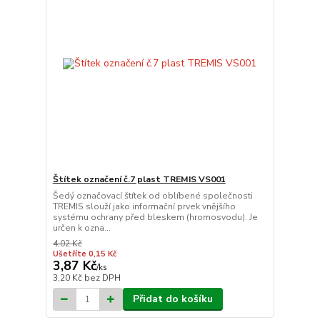
Štítek označení č.7 plast TREMIS VS001
Šedý označovací štítek od oblíbené společnosti
TREMIS slouží jako informační prvek vnějšího
systému ochrany před bleskem (hromosvodu). Je
určen k ozna...
4,02 Kč
Ušetříte 0,15 Kč
3,87 Kč
/
ks
3,20 Kč
bez DPH
Přidat do košíku