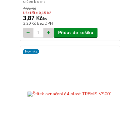
určen k ozna...
4,02 Kč
Ušetříte 0,15 Kč
3,87 Kč
/
ks
3,20 Kč
bez DPH
Přidat do košíku
Novinka