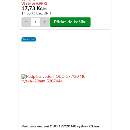
Ušetříte 0,69 Kč
17,73 Kč
/
ks
14,65 Kč
bez DPH
Přidat do košíku
Novinka
Podpěra vedení OBO 177/20 M8 výška=20mm