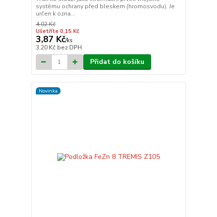
systému ochrany před bleskem (hromosvodu). Je
určen k ozna...
4,02 Kč
Ušetříte 0,15 Kč
3,87 Kč
/
ks
3,20 Kč
bez DPH
Přidat do košíku
Novinka