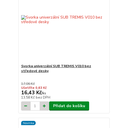
Svorka univerzální SUB TREMIS V010 bez
středové desky
17,06 Kč
Ušetříte 0,63 Kč
16,43 Kč
/
ks
13,58 Kč
bez DPH
Přidat do košíku
Novinka