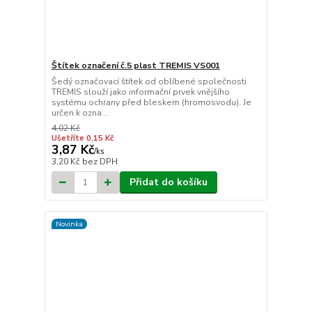
Štítek označení č.5 plast TREMIS VS001
Šedý označovací štítek od oblíbené společnosti
TREMIS slouží jako informační prvek vnějšího
systému ochrany před bleskem (hromosvodu). Je
určen k ozna...
4,02 Kč
Ušetříte 0,15 Kč
3,87 Kč
/
ks
3,20 Kč
bez DPH
Přidat do košíku
Novinka