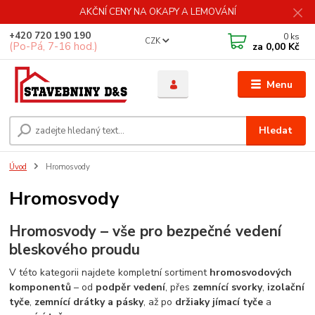
AKČNÍ CENY NA OKAPY A LEMOVÁNÍ
+420 720 190 190
0
ks
CZK
(Po-Pá, 7-16 hod.)
za
0,00 Kč
Menu
Hledat
Úvod
Hromosvody
Hromosvody
Hromosvody – vše pro bezpečné vedení
bleskového proudu
V této kategorii najdete kompletní sortiment
hromosvodových
komponentů
– od
podpěr vedení
, přes
zemnící svorky
,
izolační
tyče
,
zemnící drátky a pásky
, až po
držiaky jímací tyče
a