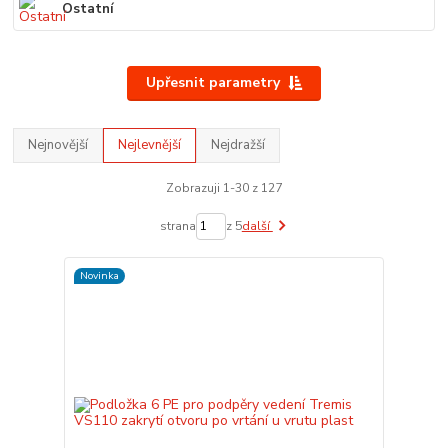
Ostatní
Upřesnit parametry
Nejnovější
Nejlevnější
Nejdražší
Zobrazuji 1-30 z 127
strana
z 5
další
Novinka