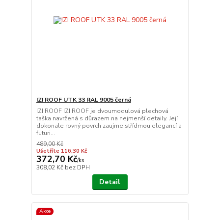
IZI ROOF UTK 33 RAL 9005 černá
IZI ROOF IZI ROOF je dvoumodulová plechová
taška navržená s důrazem na nejmenší detaily. Její
dokonale rovný povrch zaujme střídmou elegancí a
futuri...
489,00 Kč
Ušetříte 116,30 Kč
372,70 Kč
/
ks
308,02 Kč
bez DPH
Detail
Akce