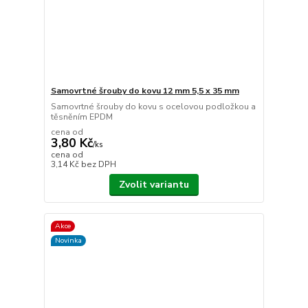
Samovrtné šrouby do kovu 12 mm 5,5 x 35 mm
Samovrtné šrouby do kovu s ocelovou podložkou a
těsněním EPDM
cena od
3,80 Kč
/
ks
cena od
3,14 Kč
bez DPH
Zvolit variantu
Akce
Novinka