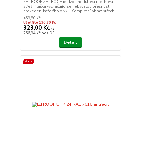
ZET ROOF ZET ROOF je dvoumodulová plechová
střešní taška vyznačující se nebývalou přesností
provedení každého prvku. Kompletní obraz střech...
459,80 Kč
Ušetříte 136,80 Kč
323,00 Kč
/
ks
266,94 Kč
bez DPH
Detail
Akce