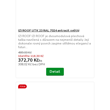
IZI ROOF UTK 23 RAL 7024 antracit světlý
IZI ROOF IZI ROOF je dvoumodulová plechová
taška navržená s důrazem na nejmenší detaily. Její
dokonale rovný povrch zaujme střídmou elegancí a
futuri...
489,00 Kč
Ušetříte 116,30 Kč
372,70 Kč
/
ks
308,02 Kč
bez DPH
Detail
Akce