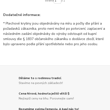
strana
z 1
Dodatečné informace:
* Plechové krytiny jsou objednávány na míru a počty dle přání a
požadavků zákazníka, proto není možné po potvrzení, zaplacení a
následném zadání objednávky do výroby odstoupit od kupní
smlouvy dle § 1837 občanského zákaníku o dodávce zboží, které
bylo upraveno podle přání spotřebitele nebo pro jeho osobu.
Děláme to s rodinnou tradicí.
Stavíme na pevných základech!
Cena férová, hodnota ještě větší $
Nejlepší ceny na trhu. Porovnejte sami!
Rozumíme svému řemeslu. A baví nás to!