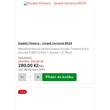
Ruukki Finnera - tmavě červená RR29
Maloformátová střešní krytina Ruukki Finnera Krycí
plocha 0,66*1,140m 1 deska = 0,75m2
523,00 Kč
Ušetříte 243,00 Kč
280,00 Kč
/
1ks
231,40 Kč
bez DPH
Přidat do košíku
Akce