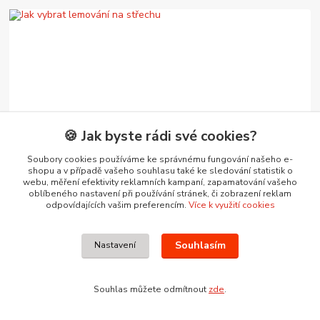
🍪 Jak byste rádi své cookies?
16
.
05
.
2026
Tipy a rady pro stavbu
Jak vybrat lemování na střechu
Soubory cookies používáme ke správnému fungování našeho e-
shopu a v případě vašeho souhlasu také ke sledování statistik o
Jak vybrat správné lemování střechy a fasády? Přehled
webu, měření efektivity reklamních kampaní, zapamatování vašeho
klempířských prvků pro každou stavbu Při stavbě nebo
oblíbeného nastavení při používání stránek, či zobrazení reklam
rekonstrukci střechy rozhodují detaily. ...
číst celé
odpovídajících vašim preferencím.
Více k využití cookies
Souhlasím
Nastavení
Souhlas můžete odmítnout
zde
.