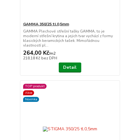
GAMMA 350/25 tl.0,5mm
GAMMA Plechové střešní tašky GAMMA, to je
moderní střešní krytina a jejich tvar vychází z formy
klasických keramických tašek. Mimořádnou
vlastností pl...
264,00 Kč
/
m2
218,18 Kč
bez DPH
Detail
TOP produkt
Akce
Novinka