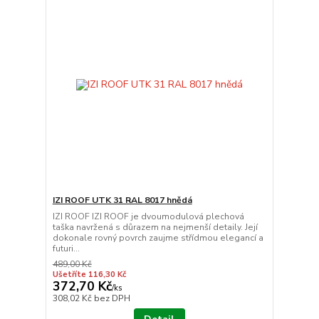
IZI ROOF UTK 31 RAL 8017 hnědá
IZI ROOF IZI ROOF je dvoumodulová plechová
taška navržená s důrazem na nejmenší detaily. Její
dokonale rovný povrch zaujme střídmou elegancí a
futuri...
489,00 Kč
Ušetříte 116,30 Kč
372,70 Kč
/
ks
308,02 Kč
bez DPH