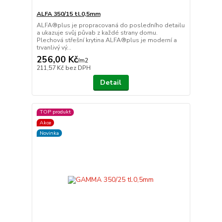
ALFA 350/15 tl.0,5mm
ALFA®plus je propracovaná do posledního detailu
a ukazuje svůj půvab z každé strany domu.
Plechová střešní krytina ALFA®plus je moderní a
trvanlivý vý...
256,00 Kč
/
m2
211,57 Kč
bez DPH
Detail
TOP produkt
Akce
Novinka