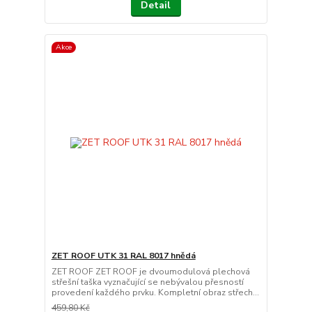
Detail
Akce
ZET ROOF UTK 31 RAL 8017 hnědá
ZET ROOF ZET ROOF je dvoumodulová plechová
střešní taška vyznačující se nebývalou přesností
provedení každého prvku. Kompletní obraz střech...
459,80 Kč