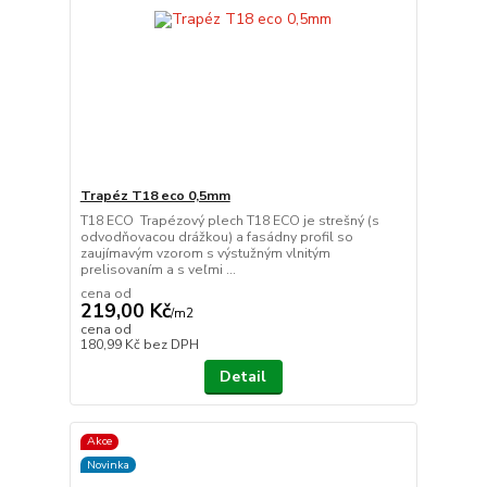
Trapéz T18 eco 0,5mm
T18 ECO Trapézový plech T18 ECO je strešný (s
odvodňovacou drážkou) a fasádny profil so
zaujímavým vzorom s výstužným vlnitým
prelisovaním a s veľmi ...
cena od
219,00 Kč
/
m2
cena od
180,99 Kč
bez DPH
Detail
Akce
Novinka