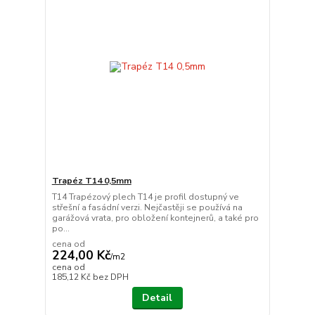
Trapéz T14 0,5mm
T14 Trapézový plech T14 je profil dostupný ve
střešní a fasádní verzi. Nejčastěji se používá na
garážová vrata, pro obložení kontejnerů, a také pro
po...
cena od
224,00 Kč
/
m2
cena od
185,12 Kč
bez DPH
Detail