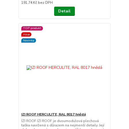
191,74 Kč
bez DPH
Detail
TOP produkt
Akce
Novinka
IZI ROOF HERCULITE, RAL 8017 hnědá
IZI ROOF IZI ROOF je dvoumodulová plechová
taška navržená s důrazem na nejmenší detaily. Její