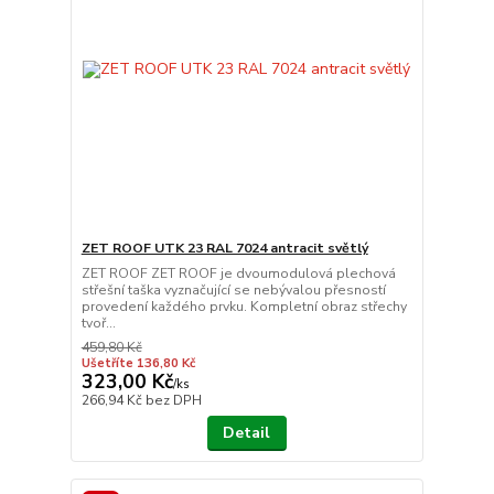
ZET ROOF UTK 23 RAL 7024 antracit světlý
ZET ROOF ZET ROOF je dvoumodulová plechová
střešní taška vyznačující se nebývalou přesností
provedení každého prvku. Kompletní obraz střechy
tvoř...
459,80 Kč
Ušetříte 136,80 Kč
323,00 Kč
/
ks
266,94 Kč
bez DPH
Detail