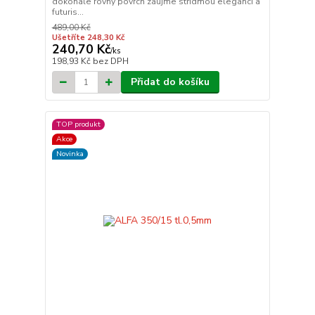
dokonale rovný povrch zaujme střídmou elegancí a
futuris...
489,00 Kč
Ušetříte 248,30 Kč
240,70 Kč
/
ks
198,93 Kč
bez DPH
Přidat do košíku
TOP produkt
Akce
Novinka