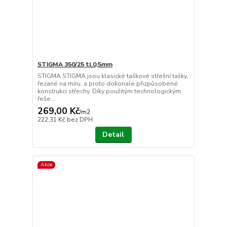
STIGMA 350/25 tl.0,5mm
STIGMA STIGMA jsou klasické taškové střešní tašky,
řezané na míru, a proto dokonale přizpůsobené
konstrukci střechy. Díky použitým technologickým
řeše...
269,00 Kč
/
m2
222,31 Kč
bez DPH
Detail
Akce