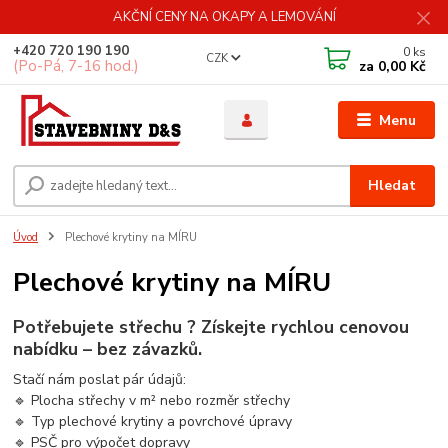
AKČNÍ CENY NA OKAPY A LEMOVÁNÍ
+420 720 190 190
0
ks
CZK
(Po-Pá, 7-16 hod.)
za
0,00 Kč
Menu
Hledat
Úvod
Plechové krytiny na MÍRU
Plechové krytiny na MÍRU
Potřebujete střechu ? Získejte rychlou cenovou
nabídku – bez závazků.
Stačí nám poslat pár údajů:
🔹 Plocha střechy v m² nebo rozměr střechy
🔹 Typ plechové krytiny a povrchové úpravy
🔹 PSČ pro výpočet dopravy