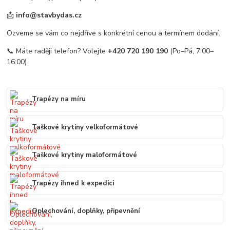
📩
info@stavbydas.cz
Ozveme se vám co nejdříve s konkrétní cenou a termínem dodání.
📞 Máte raději telefon? Volejte
+420 720 190 190
(Po–Pá, 7:00–
16:00)
Trapézy na míru
Taškové krytiny velkoformátové
Taškové krytiny maloformátové
Trapézy ihned k expedici
Oplechování, doplňky, připevnění