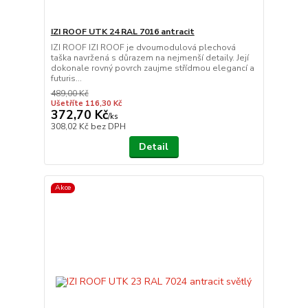
IZI ROOF UTK 24 RAL 7016 antracit
IZI ROOF IZI ROOF je dvoumodulová plechová
taška navržená s důrazem na nejmenší detaily. Její
dokonale rovný povrch zaujme střídmou elegancí a
futuris...
489,00 Kč
Ušetříte 116,30 Kč
372,70 Kč
/
ks
308,02 Kč
bez DPH
Detail
Akce