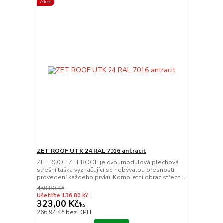
Akce
ZET ROOF UTK 24 RAL 7016 antracit
ZET ROOF ZET ROOF je dvoumodulová plechová
střešní taška vyznačující se nebývalou přesností
provedení každého prvku. Kompletní obraz střech...
459,80 Kč
Ušetříte 136,80 Kč
323,00 Kč
/
ks
266,94 Kč
bez DPH