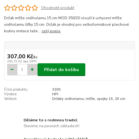
Ohodnotit produkt
Držák mříže sněholamu 15 cm MOD 350/20 slouží k uchycení mříže
sněholamu šířky 15 cm. Držák je vhodný pro velkoformátové plechové
krytiny imitace taše...
celý popis
307,00 Kč
/
ks
253,72 Kč
bez DPH
Přidat do košíku
Číslo produktu:
3205
Výrobce:
HPI
Velikost:
Držáky sněholamu, mříže, spojky 15, 20 cm
Děláme to s rodinnou tradicí.
Stavíme na pevných základech!