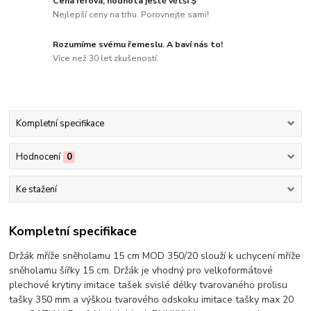
Cena férová, hodnota ještě větší $
Nejlepší ceny na trhu. Porovnejte sami!
Rozumíme svému řemeslu. A baví nás to!
Více než 30 let zkušeností.
Kompletní specifikace
Hodnocení
0
Ke stažení
Kompletní specifikace
Držák mříže sněholamu 15 cm MOD 350/20 slouží k uchycení mříže
sněholamu šířky 15 cm. Držák je vhodný pro velkoformátové
plechové krytiny imitace tašek svislé délky tvarovaného prolisu
tašky 350 mm a výškou tvarového odskoku imitace tašky max 20