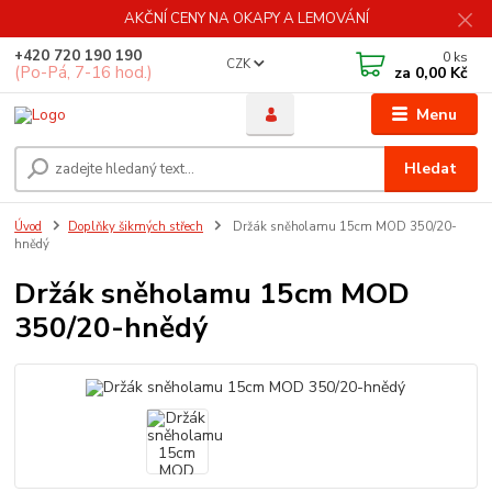
AKČNÍ CENY NA OKAPY A LEMOVÁNÍ
+420 720 190 190
0
ks
CZK
(Po-Pá, 7-16 hod.)
za
0,00 Kč
Menu
Hledat
Úvod
Doplňky šikmých střech
Držák sněholamu 15cm MOD 350/20-
hnědý
Držák sněholamu 15cm MOD
350/20-hnědý