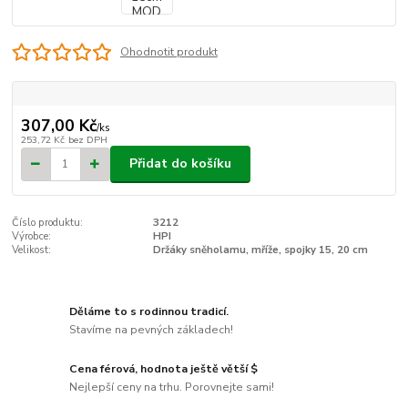
Ohodnotit produkt
307,00 Kč
/
ks
253,72 Kč
bez DPH
Přidat do košíku
Číslo produktu:
3212
Výrobce:
HPI
Velikost:
Držáky sněholamu, mříže, spojky 15, 20 cm
Děláme to s rodinnou tradicí.
Stavíme na pevných základech!
Cena férová, hodnota ještě větší $
Nejlepší ceny na trhu. Porovnejte sami!