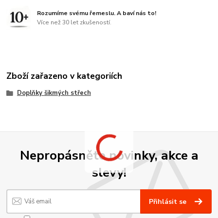
Rozumíme svému řemeslu. A baví nás to!
Více než 30 let zkušeností.
Zboží zařazeno v kategoriích
Doplňky šikmých střech
Nepropásněte novinky, akce a
slevy!
Přihlásit se