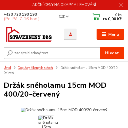
AKČNÍ CENY NA OKAPY A LEMOVÁNÍ
+420 720 190 190
0
ks
CZK
(Po-Pá, 7-16 hod.)
za
0,00 Kč
Menu
Hledat
Úvod
Doplňky šikmých střech
Držák sněholamu 15cm MOD 400/20-
červený
Držák sněholamu 15cm MOD
400/20-červený