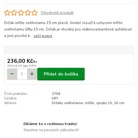
Ohodnotit produkt
Držák mříže sněholamu 15 cm plech, šindel slouží k uchycení mříže
sněholamu šířky 15 cm. Držák je vhodný pro vláknocementové asfaltové
a jiné ploché k...
celý popis
236,00 Kč
/
ks
195,04 Kč
bez DPH
Přidat do košíku
Číslo produktu:
2706
Výrobce:
HPI
Velikost:
Držáky sněholamu, mříže, spojky 15, 20 cm
Děláme to s rodinnou tradicí.
Stavíme na pevných základech!