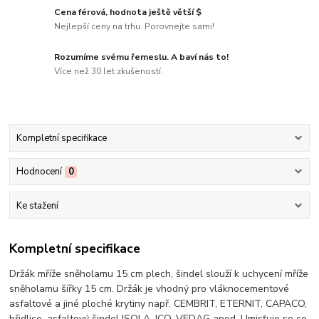
Cena férová, hodnota ještě větší $
Nejlepší ceny na trhu. Porovnejte sami!
Rozumíme svému řemeslu. A baví nás to!
Více než 30 let zkušeností.
Kompletní specifikace
Hodnocení
0
Ke stažení
Kompletní specifikace
Držák mříže sněholamu 15 cm plech, šindel slouží k uchycení mříže
sněholamu šířky 15 cm. Držák je vhodný pro vláknocementové
asfaltové a jiné ploché krytiny např. CEMBRIT, ETERNIT, CAPACO,
břidlice, asfaltový šindel ISOLA, ICO, VEDAG apod. Umisťuje se co