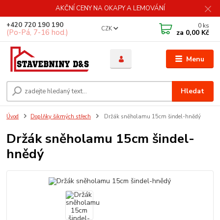
AKČNÍ CENY NA OKAPY A LEMOVÁNÍ
+420 720 190 190
0
ks
CZK
(Po-Pá, 7-16 hod.)
za
0,00 Kč
Menu
Hledat
Úvod
Doplňky šikmých střech
Držák sněholamu 15cm šindel-hnědý
Držák sněholamu 15cm šindel-
hnědý