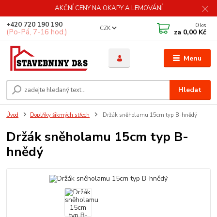
AKČNÍ CENY NA OKAPY A LEMOVÁNÍ
+420 720 190 190
0
ks
CZK
(Po-Pá, 7-16 hod.)
za
0,00 Kč
Menu
Hledat
Úvod
Doplňky šikmých střech
Držák sněholamu 15cm typ B-hnědý
Držák sněholamu 15cm typ B-
hnědý