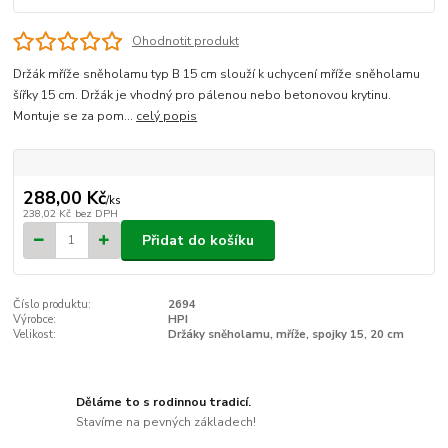
Ohodnotit produkt
Držák mříže sněholamu typ B 15 cm slouží k uchycení mříže sněholamu
šířky 15 cm. Držák je vhodný pro pálenou nebo betonovou krytinu.
Montuje se za pom...
celý popis
288,00 Kč
/
ks
238,02 Kč
bez DPH
Přidat do košíku
Číslo produktu:
2694
Výrobce:
HPI
Velikost:
Držáky sněholamu, mříže, spojky 15, 20 cm
Děláme to s rodinnou tradicí.
Stavíme na pevných základech!