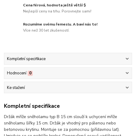
Cena férová, hodnota ještě větší $
Nejlepší ceny na trhu. Porovnejte sami!
Rozumíme svému řemeslu. A baví nás to!
Více než 30 let zkušeností.
Kompletní specifikace
Hodnocení
0
Ke stažení
Kompletní specifikace
Držák mříže sněholamu typ B 15 cm slouží k uchycení mříže
sněholamu šířky 15 cm. Držák je vhodný pro pálenou nebo
betonovou krytinu. Montuje se za pomocnou (přídavnou lať).
Umisťuje se co nejblíže krokvi. Doporučená osová vzdálenost