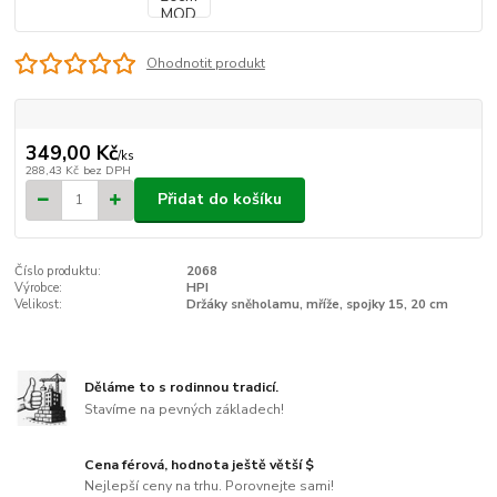
Ohodnotit produkt
349,00 Kč
/
ks
288,43 Kč
bez DPH
Přidat do košíku
Číslo produktu:
2068
Výrobce:
HPI
Velikost:
Držáky sněholamu, mříže, spojky 15, 20 cm
Děláme to s rodinnou tradicí.
Stavíme na pevných základech!
Cena férová, hodnota ještě větší $
Nejlepší ceny na trhu. Porovnejte sami!