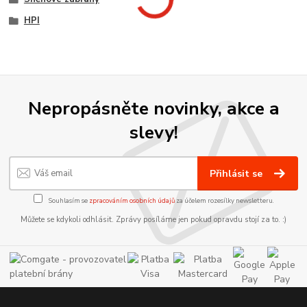
HPI
Nepropásněte novinky, akce a
slevy!
Přihlásit se
Souhlasím se
zpracováním osobních údajů
za účelem rozesílky newsletteru.
Můžete se kdykoli odhlásit. Zprávy posíláme jen pokud opravdu stojí za to. :)