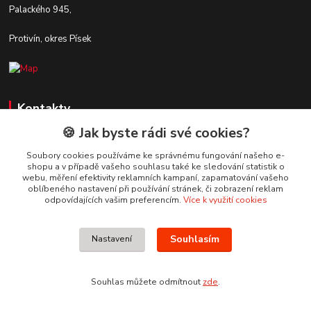
Palackého 945,
Protivín, okres Písek
Kontakty
🍪 Jak byste rádi své cookies?
Zákaznická podpora Stavby DaS
+420 720 190 190
Soubory cookies používáme ke správnému fungování našeho e-
shopu a v případě vašeho souhlasu také ke sledování statistik o
(Po-Pá, 7-16 hod.)
webu, měření efektivity reklamních kampaní, zapamatování vašeho
oblíbeného nastavení při používání stránek, či zobrazení reklam
info@stavbydas.cz
odpovídajících vašim preferencím.
Více k využití cookies
Souhlasím
Nastavení
Souhlas můžete odmítnout
zde
.
Vytvořeno na
Eshop-rychle.cz