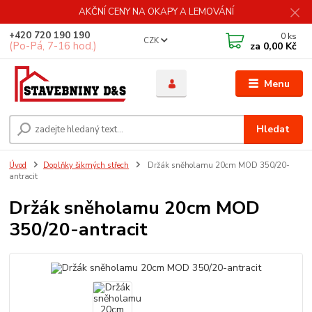
AKČNÍ CENY NA OKAPY A LEMOVÁNÍ
+420 720 190 190
0
ks
CZK
(Po-Pá, 7-16 hod.)
za
0,00 Kč
Menu
Hledat
Úvod
Doplňky šikmých střech
Držák sněholamu 20cm MOD 350/20-
antracit
Držák sněholamu 20cm MOD
350/20-antracit