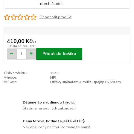
Ohodnotit produkt
410,00 Kč
/
ks
338,84 Kč
bez DPH
Přidat do košíku
Číslo produktu:
1569
Výrobce:
HPI
Velikost:
Držáky sněholamu, mříže, spojky 15, 20 cm
Děláme to s rodinnou tradicí.
Stavíme na pevných základech!
Cena férová, hodnota ještě větší $
Nejlepší ceny na trhu. Porovnejte sami!