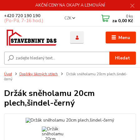
AKČNÍ CENY NA OKAPY A LEMOVÁNÍ
+420 720 190 190
0
ks
CZK
(Po-Pá, 7-16 hod.)
za
0,00 Kč
Menu
Hledat
Úvod
Doplňky šikmých střech
Držák sněholamu 20cm plech,šindel-
černý
Držák sněholamu 20cm
plech,šindel-černý