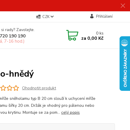
Přihlášení
CZK
 si rady? Zavolejte.
0
ks
720 190 190
za
0,00 Kč
á, 7-16 hod.)
no-hnědý
Ohodnotit produkt
mříže sněholamu typ B 20 cm slouží k uchycení mříže
amu šířky 20 cm. Držák je vhodný pro pálenou nebo
vou krytinu. Montuje se za pom...
celý popis