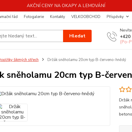
AKČNÍ CENY NA OKAPY A LEMOVÁNÍ
amační řád
Fotogalerie
Kontakty
VELKOOBCHOD
Příspěvky
Nevíte
Hledat
+420 
(Po-P
oplňky šikmých střech
Držák sněholamu 20cm typ B-červeno-hnědý
k sněholamu 20cm typ B-červe
Držák 
sněhol
betono