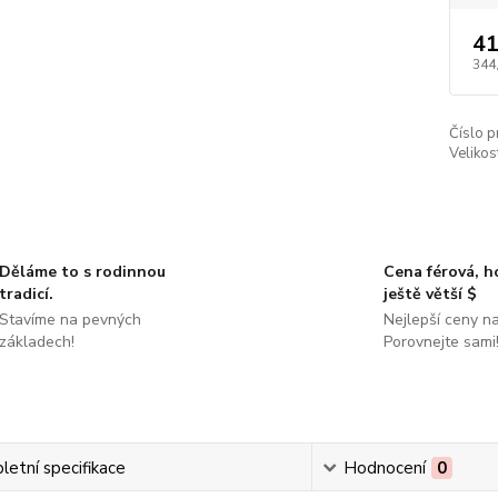
41
344
Číslo p
Velikos
Děláme to s rodinnou
Cena férová, 
tradicí.
ještě větší $
Stavíme na pevných
Nejlepší ceny na
základech!
Porovnejte sami
etní specifikace
Hodnocení
0