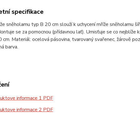
tní specifikace
že sněholamu typ B 20 cm slouží k uchycení mříže sněholamu ší
Montuje se za pomocnou (přídavnou lať). Umisťuje se co nejblíže
0 cm. Materiál: ocelová pásovina, tvarovaný svařenec, žárově p
á barva.
žení
uktove informace 1 PDF
uktove informace 2 PDF