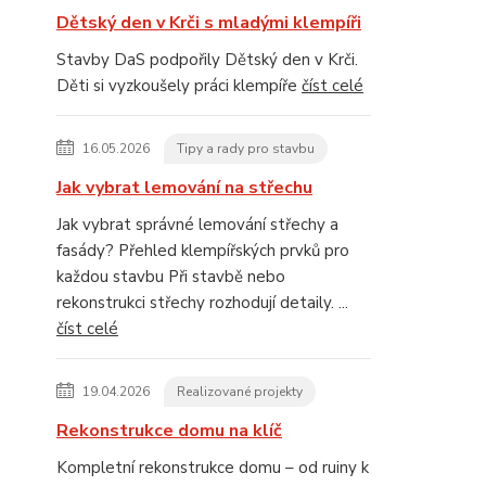
Dětský den v Krči s mladými klempíři
Stavby DaS podpořily Dětský den v Krči.
Děti si vyzkoušely práci klempíře
číst celé
16.05.2026
Tipy a rady pro stavbu
Jak vybrat lemování na střechu
Jak vybrat správné lemování střechy a
fasády? Přehled klempířských prvků pro
každou stavbu Při stavbě nebo
rekonstrukci střechy rozhodují detaily. ...
číst celé
19.04.2026
Realizované projekty
Rekonstrukce domu na klíč
Kompletní rekonstrukce domu – od ruiny k