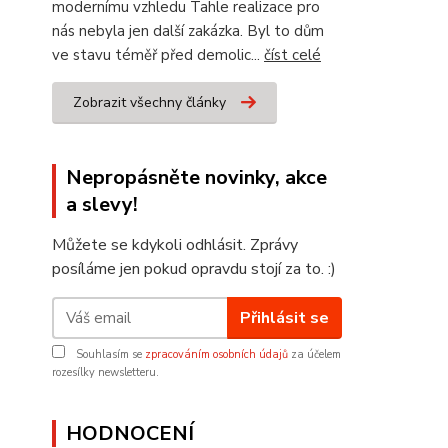
modernímu vzhledu Tahle realizace pro
nás nebyla jen další zakázka. Byl to dům
ve stavu téměř před demolic...
číst celé
Zobrazit všechny články
Nepropásněte novinky, akce
a slevy!
Můžete se kdykoli odhlásit. Zprávy
posíláme jen pokud opravdu stojí za to. :)
Přihlásit se
Souhlasím se
zpracováním osobních údajů
za účelem
rozesílky newsletteru.
HODNOCENÍ