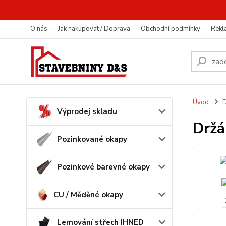
O nás
Jak nakupovat / Doprava
Obchodní podmínky
Rekl
Úvod
D
Výprodej skladu
Držá
Pozinkované okapy
Pozinkové barevné okapy
CU / Měděné okapy
Lemování střech IHNED