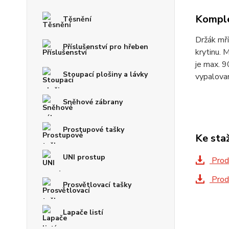
Komple
Těsnění
Držák mří
Příslušenství pro hřeben
krytinu. 
je max. 9
Stoupací plošiny a lávky
vypalovan
Sněhové zábrany
Prostupové tašky
Ke sta
UNI prostup
Prod
Prod
Prosvětlovací tašky
Lapače listí