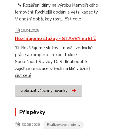
🔧 Rozšíření dílny na výrobu klempířského
lemování: Rychlejší dodání a větší kapacity
V dnešní době, kdy rost...
číst celé
19.04.2026
Rozšiřujeme služby - STAVBY na klíč
🏗️ Rozšiřujeme služby – nově i zednické
práce a kompletní rekonstrukce
Společnost Stavby DaS dlouhodobě
zajišťuje realizace střech na klíč v Jižních ...
číst celé
Zobrazit všechny novinky
Příspěvky
30.06.2026
Realizované projekty