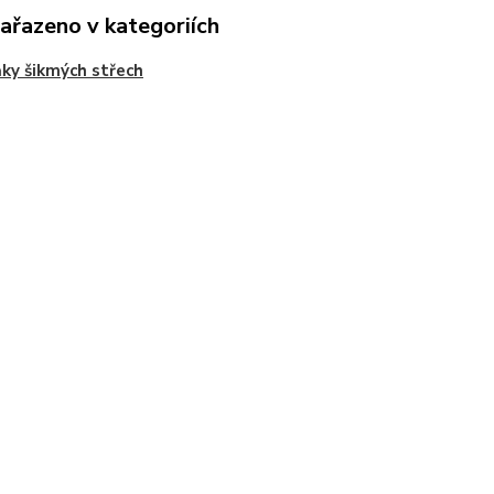
zařazeno v kategoriích
ky šikmých střech