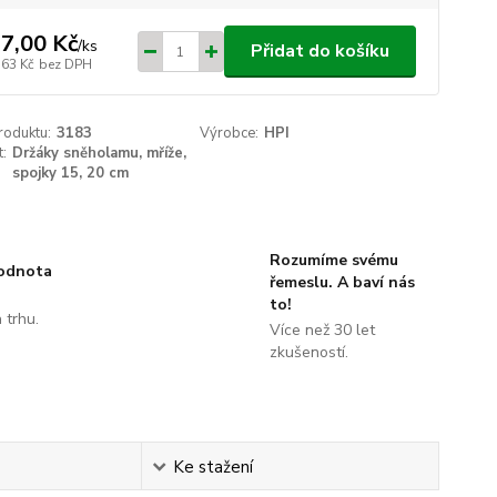
7,00 Kč
/
ks
Přidat do košíku
,63 Kč
bez DPH
roduktu:
3183
Výrobce:
HPI
t:
Držáky sněholamu, mříže,
spojky 15, 20 cm
Rozumíme svému
hodnota
řemeslu. A baví nás
to!
 trhu.
Více než 30 let
!
zkušeností.
Ke stažení