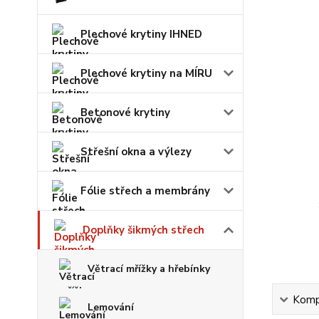
Plechové krytiny IHNED
Plechové krytiny na MÍRU
Betonové krytiny
Střešní okna a výlezy
Fólie střech a membrány
Doplňky šikmých střech
Větrací mřížky a hřebínky
Kompl
Lemování