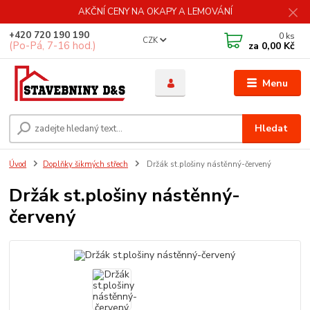
AKČNÍ CENY NA OKAPY A LEMOVÁNÍ
+420 720 190 190
0
ks
CZK
(Po-Pá, 7-16 hod.)
za
0,00 Kč
Menu
Hledat
Úvod
Doplňky šikmých střech
Držák st.plošiny nástěnný-červený
Držák st.plošiny nástěnný-
červený