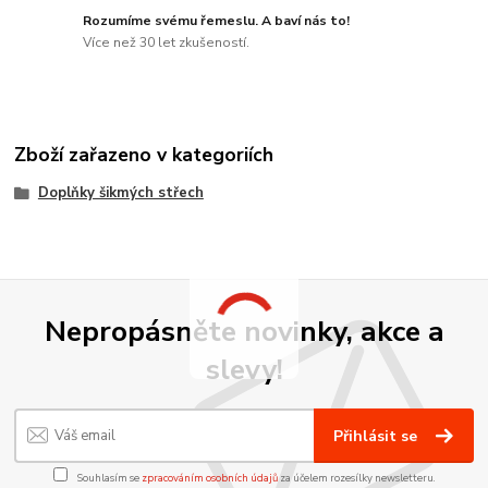
Rozumíme svému řemeslu. A baví nás to!
Více než 30 let zkušeností.
Zboží zařazeno v kategoriích
Doplňky šikmých střech
Nepropásněte novinky, akce a
slevy!
Přihlásit se
Souhlasím se
zpracováním osobních údajů
za účelem rozesílky newsletteru.