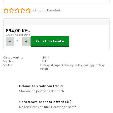
Ohodnotit produkt
894,00 Kč
/
ks
738,84 Kč
bez DPH
Přidat do košíku
Číslo produktu:
3844
Výrobce:
HPI
Velikost:
Držáky stoupací plošiny, rošty, nášlapy, držáky
roštu
Děláme to s rodinnou tradicí.
Stavíme na pevných základech!
Cena férová, hodnota ještě větší $
Nejlepší ceny na trhu. Porovnejte sami!