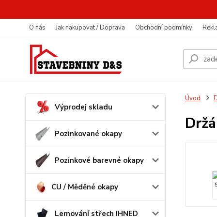
O nás
Jak nakupovat / Doprava
Obchodní podmínky
Rekl
Úvod
D
Výprodej skladu
Držá
Pozinkované okapy
Pozinkové barevné okapy
CU / Měděné okapy
Lemování střech IHNED