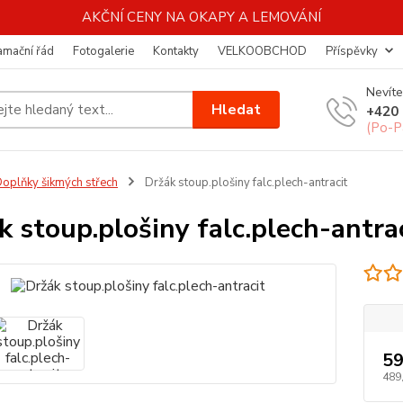
AKČNÍ CENY NA OKAPY A LEMOVÁNÍ
amační řád
Fotogalerie
Kontakty
VELKOOBCHOD
Příspěvky
Nevíte
Hledat
+420 
(Po-P
oplňky šikmých střech
Držák stoup.plošiny falc.plech-antracit
k stoup.plošiny falc.plech-antra
59
489