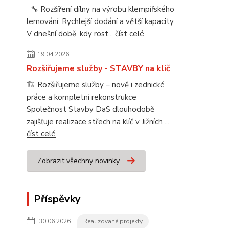
🔧 Rozšíření dílny na výrobu klempířského
lemování: Rychlejší dodání a větší kapacity
V dnešní době, kdy rost...
číst celé
19.04.2026
Rozšiřujeme služby - STAVBY na klíč
🏗️ Rozšiřujeme služby – nově i zednické
práce a kompletní rekonstrukce
Společnost Stavby DaS dlouhodobě
zajišťuje realizace střech na klíč v Jižních ...
číst celé
Zobrazit všechny novinky
Příspěvky
30.06.2026
Realizované projekty