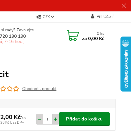
Přihlášení
CZK
 si rady? Zavolejte.
0
ks
720 190 190
za
0,00 Kč
á, 7-16 hod.)
cit
Ohodnotit produkt
2,00 Kč
/
ks
Přidat do košíku
,26 Kč
bez DPH