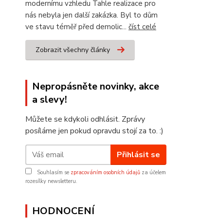
modernímu vzhledu Tahle realizace pro
nás nebyla jen další zakázka. Byl to dům
ve stavu téměř před demolic...
číst celé
Zobrazit všechny články
Nepropásněte novinky, akce
a slevy!
Můžete se kdykoli odhlásit. Zprávy
posíláme jen pokud opravdu stojí za to. :)
Přihlásit se
Souhlasím se
zpracováním osobních údajů
za účelem
rozesílky newsletteru.
HODNOCENÍ