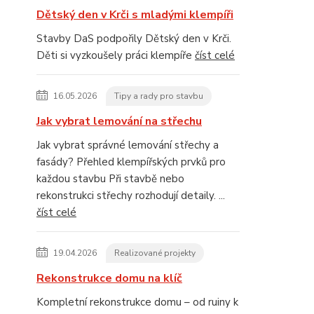
Dětský den v Krči s mladými klempíři
Stavby DaS podpořily Dětský den v Krči.
Děti si vyzkoušely práci klempíře
číst celé
16.05.2026
Tipy a rady pro stavbu
Jak vybrat lemování na střechu
Jak vybrat správné lemování střechy a
fasády? Přehled klempířských prvků pro
každou stavbu Při stavbě nebo
rekonstrukci střechy rozhodují detaily. ...
číst celé
19.04.2026
Realizované projekty
Rekonstrukce domu na klíč
Kompletní rekonstrukce domu – od ruiny k