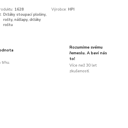
roduktu:
1628
Výrobce:
HPI
t:
Držáky stoupací plošiny,
rošty, nášlapy, držáky
roštu
Rozumíme svému
hodnota
řemeslu. A baví nás
to!
 trhu.
Více než 30 let
!
zkušeností.