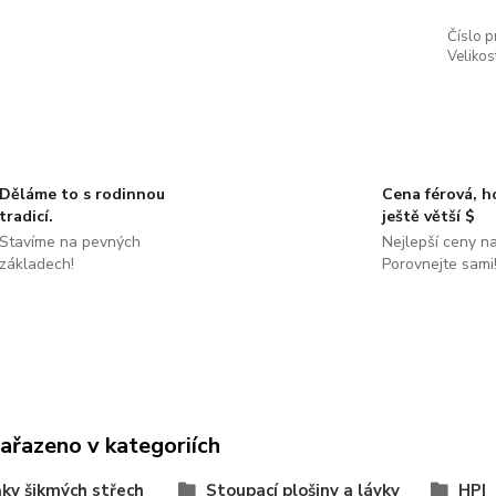
Číslo p
Velikos
Děláme to s rodinnou
Cena férová, 
tradicí.
ještě větší $
Stavíme na pevných
Nejlepší ceny na
základech!
Porovnejte sami
zařazeno v kategoriích
ky šikmých střech
Stoupací plošiny a lávky
HPI