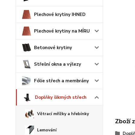
Plechové krytiny IHNED
Plechové krytiny na MÍRU
Betonové krytiny
Střešní okna a výlezy
Fólie střech a membrány
Doplňky šikmých střech
Větrací mřížky a hřebínky
Zboží 
Lemování
Doplň