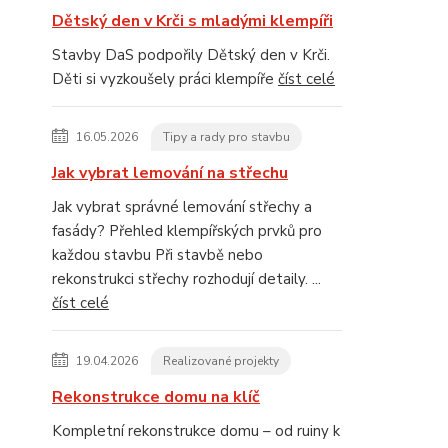
Dětský den v Krči s mladými klempíři
Stavby DaS podpořily Dětský den v Krči.
Děti si vyzkoušely práci klempíře
číst celé
16.05.2026
Tipy a rady pro stavbu
Jak vybrat lemování na střechu
Jak vybrat správné lemování střechy a
fasády? Přehled klempířských prvků pro
každou stavbu Při stavbě nebo
rekonstrukci střechy rozhodují detaily. ...
číst celé
19.04.2026
Realizované projekty
Rekonstrukce domu na klíč
Kompletní rekonstrukce domu – od ruiny k