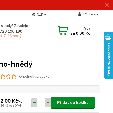
Přihlášení
CZK
 si rady? Zavolejte.
0
ks
720 190 190
za
0,00 Kč
á, 7-16 hod.)
eno-hnědý
Ohodnotit produkt
2,00 Kč
/
ks
Přidat do košíku
,26 Kč
bez DPH