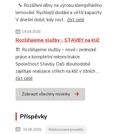
🔧 Rozšíření dílny na výrobu klempířského
lemování: Rychlejší dodání a větší kapacity
V dnešní době, kdy rost...
číst celé
19.04.2026
Rozšiřujeme služby - STAVBY na klíč
🏗️ Rozšiřujeme služby – nově i zednické
práce a kompletní rekonstrukce
Společnost Stavby DaS dlouhodobě
zajišťuje realizace střech na klíč v Jižních ...
číst celé
Zobrazit všechny novinky
Příspěvky
30.06.2026
Realizované projekty