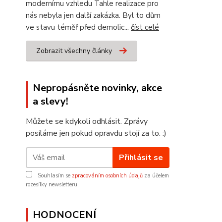
modernímu vzhledu Tahle realizace pro
nás nebyla jen další zakázka. Byl to dům
ve stavu téměř před demolic...
číst celé
Zobrazit všechny články
Nepropásněte novinky, akce
a slevy!
Můžete se kdykoli odhlásit. Zprávy
posíláme jen pokud opravdu stojí za to. :)
Přihlásit se
Souhlasím se
zpracováním osobních údajů
za účelem
rozesílky newsletteru.
HODNOCENÍ