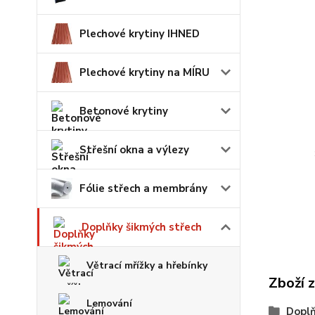
Plechové krytiny IHNED
Plechové krytiny na MÍRU
Betonové krytiny
Střešní okna a výlezy
Fólie střech a membrány
Doplňky šikmých střech
Větrací mřížky a hřebínky
Zboží 
Lemování
Doplň