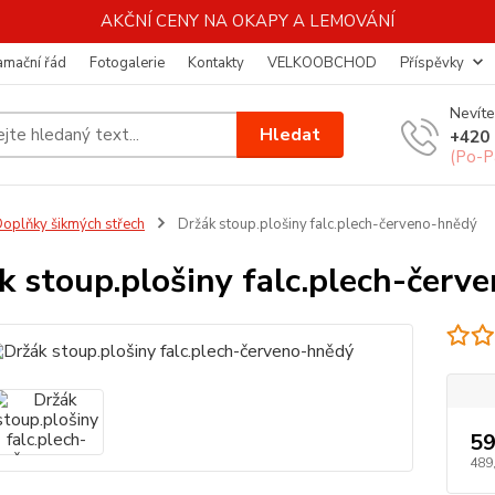
AKČNÍ CENY NA OKAPY A LEMOVÁNÍ
amační řád
Fotogalerie
Kontakty
VELKOOBCHOD
Příspěvky
Nevíte
Hledat
+420 
(Po-P
oplňky šikmých střech
Držák stoup.plošiny falc.plech-červeno-hnědý
k stoup.plošiny falc.plech-červ
59
489