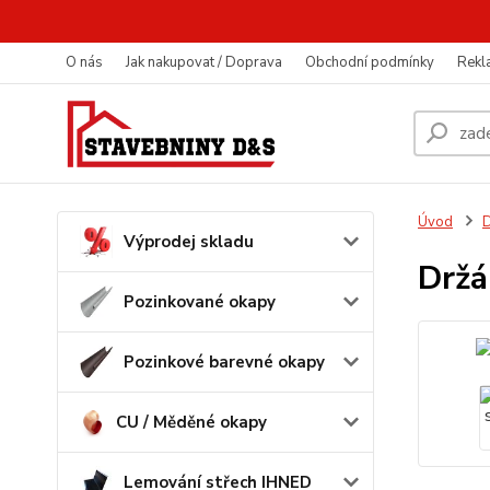
O nás
Jak nakupovat / Doprava
Obchodní podmínky
Rekl
Úvod
D
Výprodej skladu
Držá
Pozinkované okapy
Pozinkové barevné okapy
CU / Měděné okapy
Lemování střech IHNED