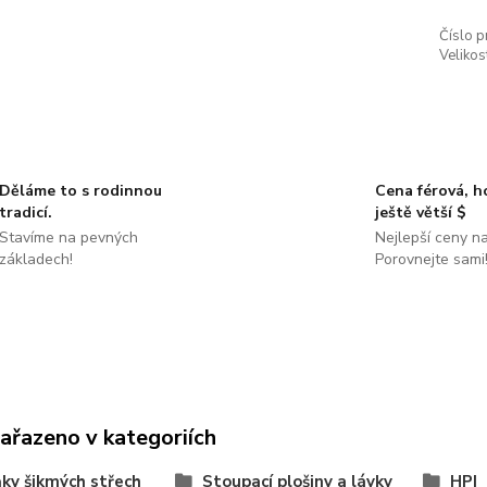
Číslo p
Velikos
Děláme to s rodinnou
Cena férová, 
tradicí.
ještě větší $
Stavíme na pevných
Nejlepší ceny na
základech!
Porovnejte sami
zařazeno v kategoriích
ky šikmých střech
Stoupací plošiny a lávky
HPI