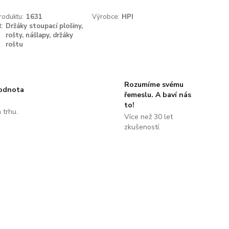
roduktu:
1631
Výrobce:
HPI
t:
Držáky stoupací plošiny,
rošty, nášlapy, držáky
roštu
Rozumíme svému
hodnota
řemeslu. A baví nás
to!
 trhu.
Více než 30 let
!
zkušeností.