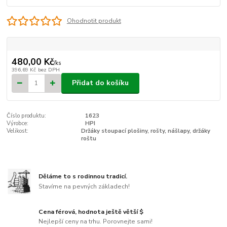
Ohodnotit produkt
480,00 Kč
/
ks
396,69 Kč
bez DPH
Přidat do košíku
Číslo produktu:
1623
Výrobce:
HPI
Velikost:
Držáky stoupací plošiny, rošty, nášlapy, držáky
roštu
Děláme to s rodinnou tradicí.
Stavíme na pevných základech!
Cena férová, hodnota ještě větší $
Nejlepší ceny na trhu. Porovnejte sami!