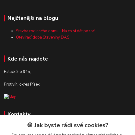
Nejčtenější na blogu
Stavba rodinného domu - Na co si dát pozor!
Otevírací doba Staveniny DAS
Kde nás najdete
Palackého 945,
Protivín, okres Písek
Kontakty
🍪 Jak byste rádi své cookies?
Zákaznická podpora Stavby DaS
+420 720 190 190