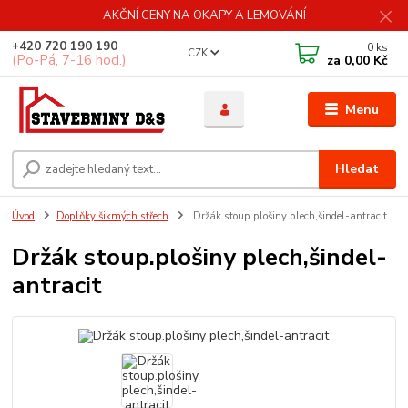
AKČNÍ CENY NA OKAPY A LEMOVÁNÍ
+420 720 190 190
0
ks
CZK
(Po-Pá, 7-16 hod.)
za
0,00 Kč
Menu
Hledat
Úvod
Doplňky šikmých střech
Držák stoup.plošiny plech,šindel-antracit
Držák stoup.plošiny plech,šindel-
antracit