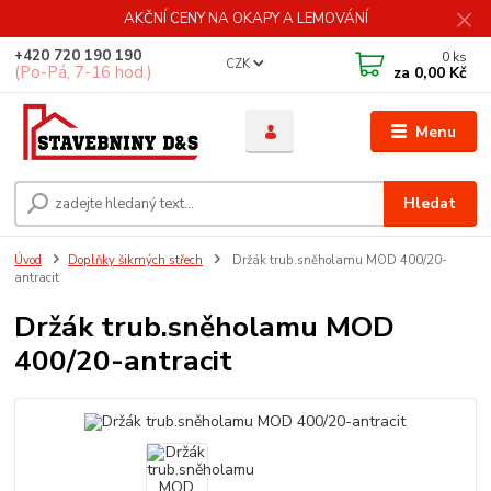
AKČNÍ CENY NA OKAPY A LEMOVÁNÍ
+420 720 190 190
0
ks
CZK
(Po-Pá, 7-16 hod.)
za
0,00 Kč
Menu
Hledat
Úvod
Doplňky šikmých střech
Držák trub.sněholamu MOD 400/20-
antracit
Držák trub.sněholamu MOD
400/20-antracit