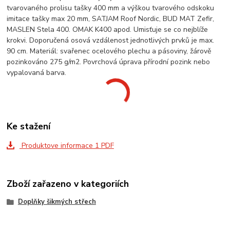
tvarovaného prolisu tašky 400 mm a výškou tvarového odskoku
imitace tašky max 20 mm, SATJAM Roof Nordic, BUD MAT Zefir,
MASLEN Stela 400. OMAK K400 apod. Umisťuje se co nejblíže
krokvi. Doporučená osová vzdálenost jednotlivých prvků je max.
90 cm. Materiál: svařenec ocelového plechu a pásoviny, žárově
pozinkováno 275 g/m2. Povrchová úprava přírodní pozink nebo
vypalovaná barva.
Ke stažení
Produktove informace 1 PDF
Zboží zařazeno v kategoriích
Doplňky šikmých střech