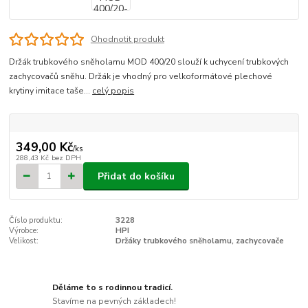
Ohodnotit produkt
Držák trubkového sněholamu MOD 400/20 slouží k uchycení trubkových
zachycovačů sněhu. Držák je vhodný pro velkoformátové plechové
krytiny imitace taše...
celý popis
349,00 Kč
/
ks
288,43 Kč
bez DPH
Přidat do košíku
Číslo produktu:
3228
Výrobce:
HPI
Velikost:
Držáky trubkového sněholamu, zachycovače
Děláme to s rodinnou tradicí.
Stavíme na pevných základech!