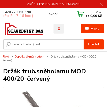
AKČNÍ CENY NA OKAPY A LEMOVÁNÍ
+420 720 190 190
0
ks
CZK
(Po-Pá, 7-16 hod.)
za
0,00 Kč
Menu
Hledat
Úvod
Doplňky šikmých střech
Držák trub.sněholamu MOD 400/20-
červený
Držák trub.sněholamu MOD
400/20-červený