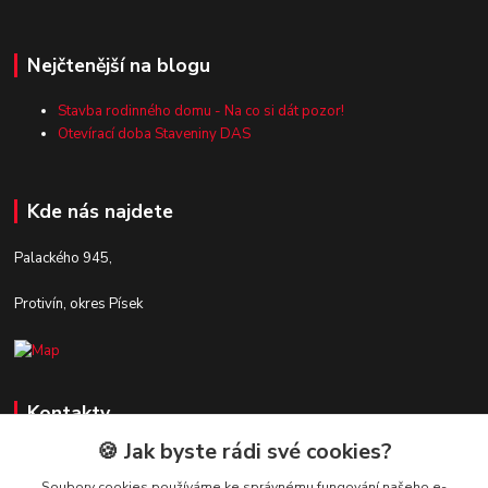
Nejčtenější na blogu
Stavba rodinného domu - Na co si dát pozor!
Otevírací doba Staveniny DAS
Kde nás najdete
Palackého 945,
Protivín, okres Písek
Kontakty
🍪 Jak byste rádi své cookies?
Zákaznická podpora Stavby DaS
+420 720 190 190
Soubory cookies používáme ke správnému fungování našeho e-