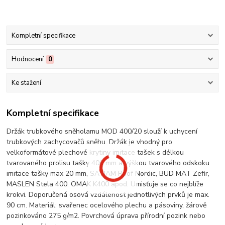
Kompletní specifikace
Hodnocení
0
Ke stažení
Kompletní specifikace
Držák trubkového sněholamu MOD 400/20 slouží k uchycení
trubkových zachycovačů sněhu. Držák je vhodný pro
velkoformátové plechové krytiny imitace tašek s délkou
tvarovaného prolisu tašky 400 mm a výškou tvarového odskoku
imitace tašky max 20 mm, SATJAM Roof Nordic, BUD MAT Zefir,
MASLEN Stela 400. OMAK K400 apod. Umisťuje se co nejblíže
krokvi. Doporučená osová vzdálenost jednotlivých prvků je max.
90 cm. Materiál: svařenec ocelového plechu a pásoviny, žárově
pozinkováno 275 g/m2. Povrchová úprava přírodní pozink nebo