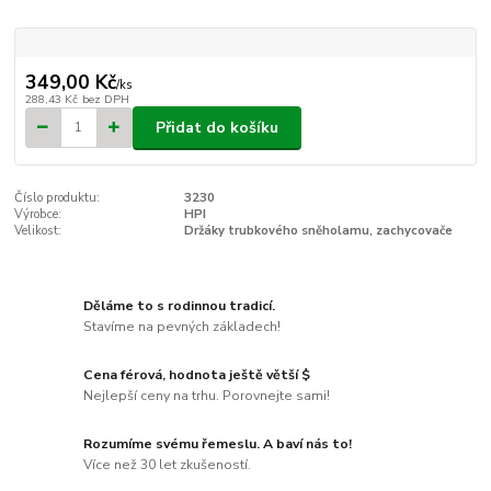
349,00 Kč
/
ks
288,43 Kč
bez DPH
Přidat do košíku
Číslo produktu:
3230
Výrobce:
HPI
Velikost:
Držáky trubkového sněholamu, zachycovače
Děláme to s rodinnou tradicí.
Stavíme na pevných základech!
Cena férová, hodnota ještě větší $
Nejlepší ceny na trhu. Porovnejte sami!
Rozumíme svému řemeslu. A baví nás to!
Více než 30 let zkušeností.