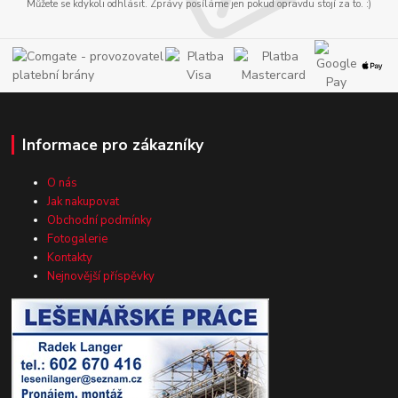
Můžete se kdykoli odhlásit. Zprávy posíláme jen pokud opravdu stojí za to. :)
Informace pro zákazníky
O nás
Jak nakupovat
Obchodní podmínky
Fotogalerie
Kontakty
Nejnovější příspěvky