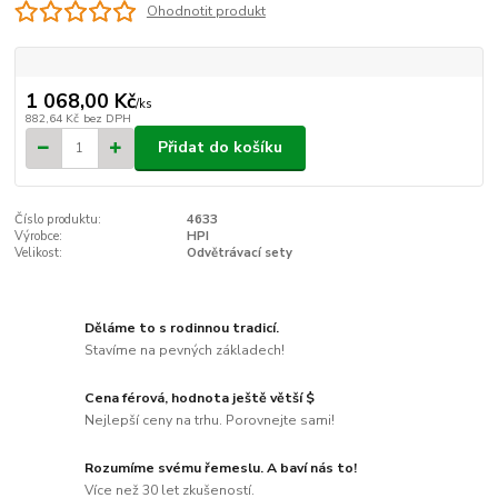
Ohodnotit produkt
1 068,00 Kč
/
ks
882,64 Kč
bez DPH
Přidat do košíku
Číslo produktu:
4633
Výrobce:
HPI
Velikost:
Odvětrávací sety
Děláme to s rodinnou tradicí.
Stavíme na pevných základech!
Cena férová, hodnota ještě větší $
Nejlepší ceny na trhu. Porovnejte sami!
Rozumíme svému řemeslu. A baví nás to!
Více než 30 let zkušeností.