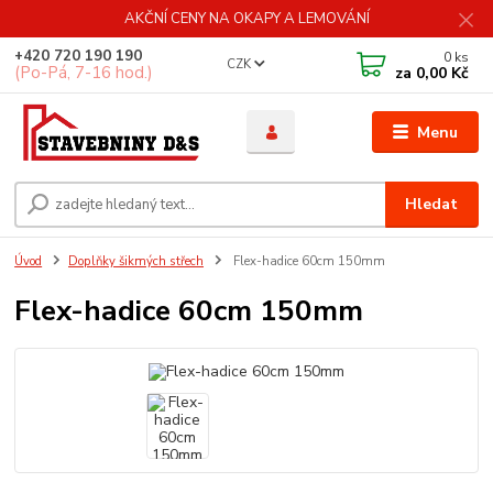
AKČNÍ CENY NA OKAPY A LEMOVÁNÍ
+420 720 190 190
0
ks
CZK
(Po-Pá, 7-16 hod.)
za
0,00 Kč
Menu
Hledat
Úvod
Doplňky šikmých střech
Flex-hadice 60cm 150mm
Flex-hadice 60cm 150mm