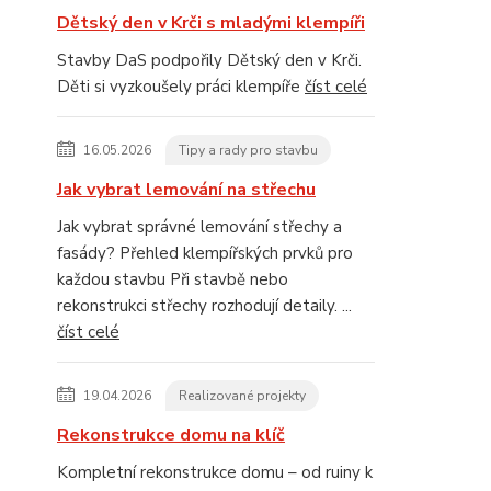
Dětský den v Krči s mladými klempíři
Stavby DaS podpořily Dětský den v Krči.
Děti si vyzkoušely práci klempíře
číst celé
16.05.2026
Tipy a rady pro stavbu
Jak vybrat lemování na střechu
Jak vybrat správné lemování střechy a
fasády? Přehled klempířských prvků pro
každou stavbu Při stavbě nebo
rekonstrukci střechy rozhodují detaily. ...
číst celé
19.04.2026
Realizované projekty
Rekonstrukce domu na klíč
Kompletní rekonstrukce domu – od ruiny k