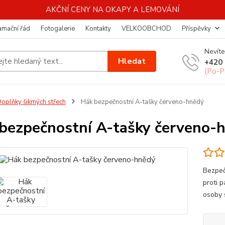
AKČNÍ CENY NA OKAPY A LEMOVÁNÍ
amační řád
Fotogalerie
Kontakty
VELKOOBCHOD
Příspěvky
Nevíte
Hledat
+420 
(Po-P
oplňky šikmých střech
Hák bezpečnostní A-tašky červeno-hnědý
bezpečnostní A-tašky červeno-
Bezpeč
proti 
osoby 