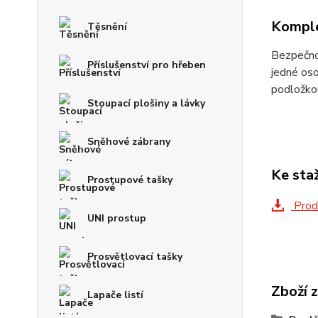
Komple
Těsnění
Bezpečnos
Příslušenství pro hřeben
jedné os
podložkou
Stoupací plošiny a lávky
Sněhové zábrany
Ke sta
Prostupové tašky
Prod
UNI prostup
Prosvětlovací tašky
Zboží 
Lapače listí