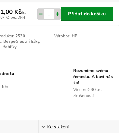
1,00 Kč
/
ks
Přidat do košíku
,67 Kč
bez DPH
roduktu:
2530
Výrobce:
HPI
t:
Bezpečnostní háky,
žebříky
Rozumíme svému
hodnota
řemeslu. A baví nás
to!
 trhu.
Více než 30 let
!
zkušeností.
Ke stažení