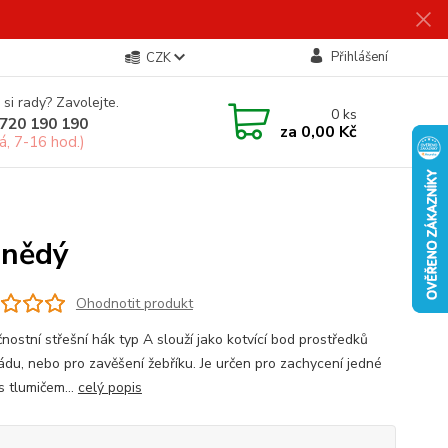
Přihlášení
CZK
 si rady? Zavolejte.
0
ks
720 190 190
za
0,00 Kč
á, 7-16 hod.)
hnědý
Ohodnotit produkt
nostní střešní hák typ A slouží jako kotvící bod prostředků
pádu, nebo pro zavěšení žebříku. Je určen pro zachycení jedné
s tlumičem...
celý popis