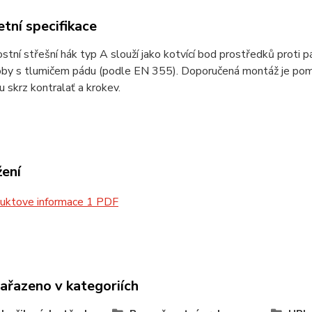
tní specifikace
tní střešní hák typ A slouží jako kotvící bod prostředků proti pá
oby s tlumičem pádu (podle EN 355). Doporučená montáž je pomo
 skrz kontralať a krokev.
žení
uktove informace 1 PDF
zařazeno v kategoriích