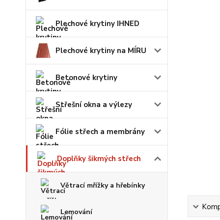
Plechové krytiny IHNED
Plechové krytiny na MÍRU
Betonové krytiny
Střešní okna a výlezy
Fólie střech a membrány
Doplňky šikmých střech
Větrací mřížky a hřebínky
Kompl
Lemování