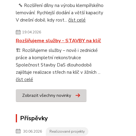
🔧 Rozšíření dílny na výrobu klempířského
lemování: Rychlejší dodání a větší kapacity
V dnešní době, kdy rost...
číst celé
19.04.2026
Rozšiřujeme služby - STAVBY na klíč
🏗️ Rozšiřujeme služby – nově i zednické
práce a kompletní rekonstrukce
Společnost Stavby DaS dlouhodobě
zajišťuje realizace střech na klíč v Jižních ...
číst celé
Zobrazit všechny novinky
Příspěvky
30.06.2026
Realizované projekty