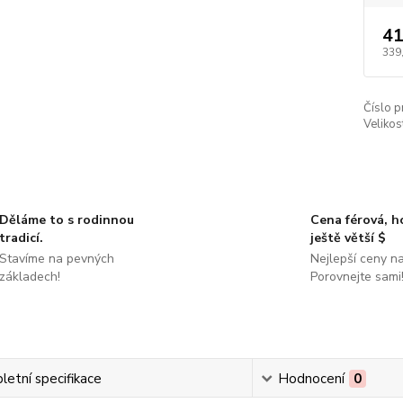
41
339
Číslo p
Velikos
Děláme to s rodinnou
Cena férová, 
tradicí.
ještě větší $
Stavíme na pevných
Nejlepší ceny na
základech!
Porovnejte sami
etní specifikace
Hodnocení
0