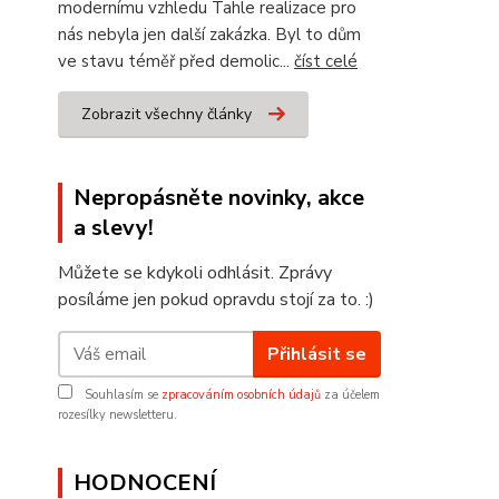
modernímu vzhledu Tahle realizace pro
nás nebyla jen další zakázka. Byl to dům
ve stavu téměř před demolic...
číst celé
Zobrazit všechny články
Nepropásněte novinky, akce
a slevy!
Můžete se kdykoli odhlásit. Zprávy
posíláme jen pokud opravdu stojí za to. :)
Přihlásit se
Souhlasím se
zpracováním osobních údajů
za účelem
rozesílky newsletteru.
HODNOCENÍ