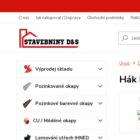
O nás
Jak nakupovat / Doprava
Obchodní podmínky
Rekl
Úvod
D
Výprodej skladu
Hák 
Pozinkované okapy
Pozinkové barevné okapy
CU / Měděné okapy
Lemování střech IHNED