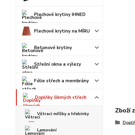
Plechové krytiny IHNED
Plechové krytiny na MÍRU
Betonové krytiny
Střešní okna a výlezy
Fólie střech a membrány
Doplňky šikmých střech
Zboží 
Větrací mřížky a hřebínky
Doplň
Lemování