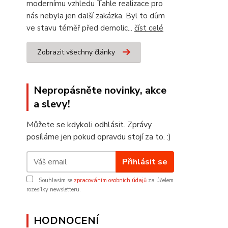
modernímu vzhledu Tahle realizace pro
nás nebyla jen další zakázka. Byl to dům
ve stavu téměř před demolic...
číst celé
Zobrazit všechny články
Nepropásněte novinky, akce
a slevy!
Můžete se kdykoli odhlásit. Zprávy
posíláme jen pokud opravdu stojí za to. :)
Přihlásit se
Souhlasím se
zpracováním osobních údajů
za účelem
rozesílky newsletteru.
HODNOCENÍ