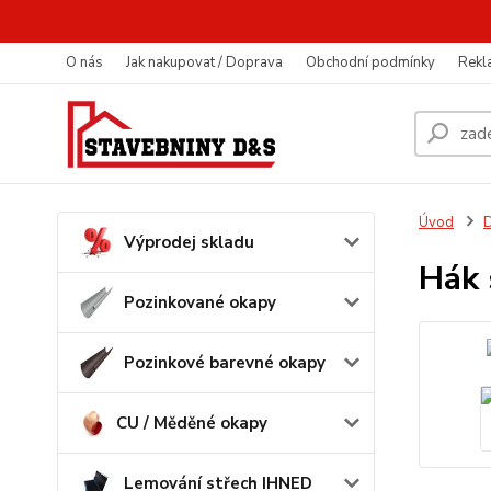
O nás
Jak nakupovat / Doprava
Obchodní podmínky
Rekl
Úvod
D
Výprodej skladu
Hák 
Pozinkované okapy
Pozinkové barevné okapy
CU / Měděné okapy
Lemování střech IHNED