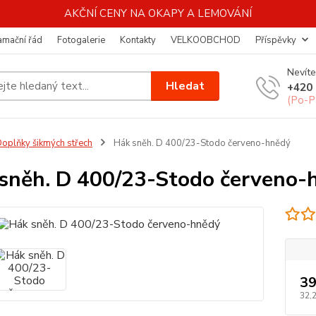
AKČNÍ CENY NA OKAPY A LEMOVÁNÍ
amační řád
Fotogalerie
Kontakty
VELKOOBCHOD
Příspěvky
Nevíte
Hledat
+420 
(Po-P
oplňky šikmých střech
Hák sněh. D 400/23-Stodo červeno-hnědý
sněh. D 400/23-Stodo červeno-
39
32,