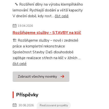
🔧 Rozšíření dílny na výrobu klempířského
lemování: Rychlejší dodání a větší kapacity
V dnešní době, kdy rost...
číst celé
19.04.2026
Rozšiřujeme služby - STAVBY na klíč
🏗️ Rozšiřujeme služby – nově i zednické
práce a kompletní rekonstrukce
Společnost Stavby DaS dlouhodobě
zajišťuje realizace střech na klíč v Jižních ...
číst celé
Zobrazit všechny novinky
Příspěvky
30.06.2026
Realizované projekty