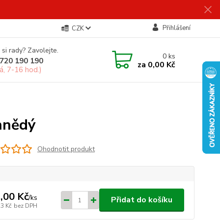
Přihlášení
CZK
 si rady? Zavolejte.
0
ks
720 190 190
za
0,00 Kč
á, 7-16 hod.)
hnědý
Ohodnotit produkt
,00 Kč
/
ks
Přidat do košíku
23 Kč
bez DPH