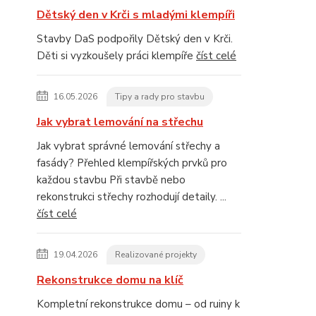
Dětský den v Krči s mladými klempíři
Stavby DaS podpořily Dětský den v Krči.
Děti si vyzkoušely práci klempíře
číst celé
16.05.2026
Tipy a rady pro stavbu
Jak vybrat lemování na střechu
Jak vybrat správné lemování střechy a
fasády? Přehled klempířských prvků pro
každou stavbu Při stavbě nebo
rekonstrukci střechy rozhodují detaily. ...
číst celé
19.04.2026
Realizované projekty
Rekonstrukce domu na klíč
Kompletní rekonstrukce domu – od ruiny k