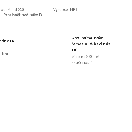
roduktu:
4019
Výrobce:
HPI
t:
Protisněhové háky D
Rozumíme svému
hodnota
řemeslu. A baví nás
to!
 trhu.
Více než 30 let
!
zkušeností.