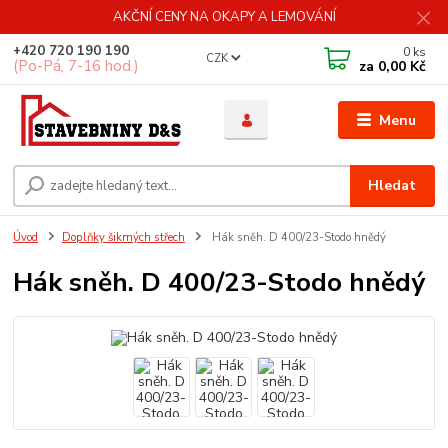
AKČNÍ CENY NA OKAPY A LEMOVÁNÍ
+420 720 190 190
0
ks
CZK
(Po-Pá, 7-16 hod.)
za
0,00 Kč
Menu
Hledat
Úvod
Doplňky šikmých střech
Hák sněh. D 400/23-Stodo hnědý
Hák sněh. D 400/23-Stodo hnědý