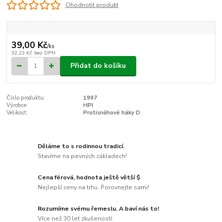
Ohodnotit produkt
39,00 Kč
/
ks
32,23 Kč
bez DPH
Přidat do košíku
Číslo produktu:
1997
Výrobce:
HPI
Velikost:
Protisněhové háky D
Děláme to s rodinnou tradicí.
Stavíme na pevných základech!
Cena férová, hodnota ještě větší $
Nejlepší ceny na trhu. Porovnejte sami!
Rozumíme svému řemeslu. A baví nás to!
Více než 30 let zkušeností.