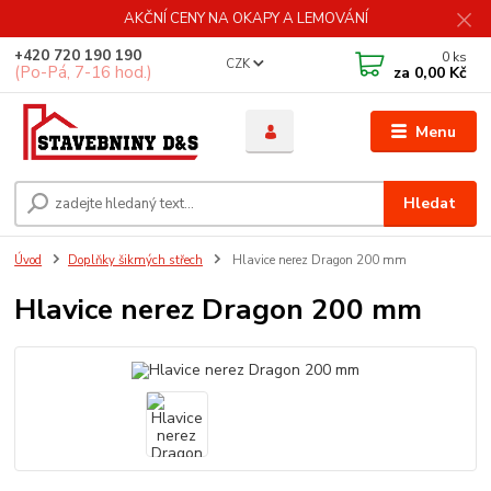
AKČNÍ CENY NA OKAPY A LEMOVÁNÍ
+420 720 190 190
0
ks
CZK
(Po-Pá, 7-16 hod.)
za
0,00 Kč
Menu
Hledat
Úvod
Doplňky šikmých střech
Hlavice nerez Dragon 200 mm
Hlavice nerez Dragon 200 mm