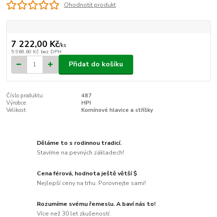
Ohodnotit produkt
7 222,00 Kč
/
ks
5 968,60 Kč
bez DPH
Přidat do košíku
Číslo produktu:
487
Výrobce:
HPI
Velikost:
Komínové hlavice a stříšky
Děláme to s rodinnou tradicí.
Stavíme na pevných základech!
Cena férová, hodnota ještě větší $
Nejlepší ceny na trhu. Porovnejte sami!
Rozumíme svému řemeslu. A baví nás to!
Více než 30 let zkušeností.