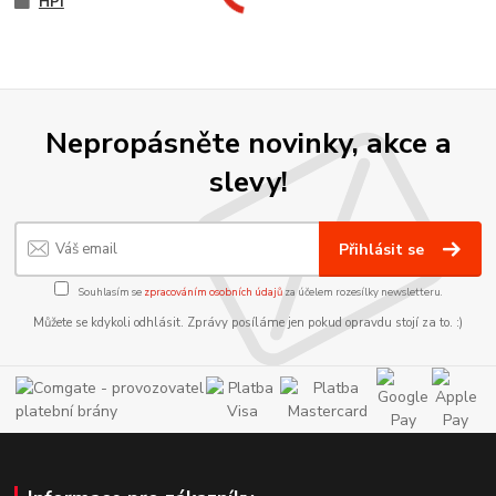
HPI
Nepropásněte novinky, akce a
slevy!
Přihlásit se
Souhlasím se
zpracováním osobních údajů
za účelem rozesílky newsletteru.
Můžete se kdykoli odhlásit. Zprávy posíláme jen pokud opravdu stojí za to. :)