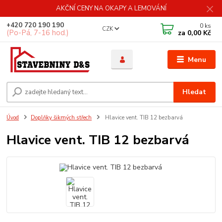
AKČNÍ CENY NA OKAPY A LEMOVÁNÍ
+420 720 190 190
0
ks
CZK
(Po-Pá, 7-16 hod.)
za
0,00 Kč
Menu
Hledat
Úvod
Doplňky šikmých střech
Hlavice vent. TIB 12 bezbarvá
Hlavice vent. TIB 12 bezbarvá