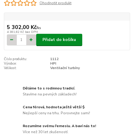
Ohodnotit produkt
5 302,00 Kč
/
ks
4 381,82 Kč
bez DPH
Přidat do košíku
Číslo produktu:
1112
Výrobce:
HPI
Velikost:
Ventilační turbíny
Děláme to s rodinnou tradicí.
Stavíme na pevných základech!
Cena férová, hodnota ještě větší $
Nejlepší ceny na trhu. Porovnejte sami!
Rozumíme svému řemeslu. A baví nás to!
Více než 30 let zkušeností.