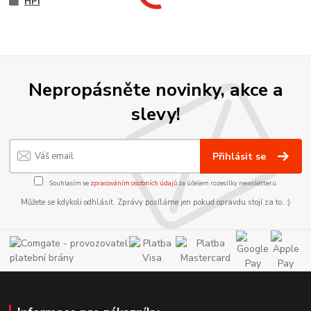
HPI
Nepropásněte novinky, akce a
slevy!
Přihlásit se
Souhlasím se
zpracováním osobních údajů
za účelem rozesílky newsletteru.
Můžete se kdykoli odhlásit. Zprávy posíláme jen pokud opravdu stojí za to. :)