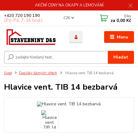
AKČNÍ CENY NA OKAPY A LEMOVÁNÍ
+420 720 190 190
0
ks
CZK
(Po-Pá, 7-16 hod.)
za
0,00 Kč
Menu
Hledat
Úvod
Doplňky šikmých střech
Hlavice vent. TIB 14 bezbarvá
Hlavice vent. TIB 14 bezbarvá