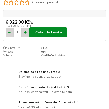
Ohodnotit produkt
6 322,00 Kč
/
ks
5 224,79 Kč
bez DPH
Přidat do košíku
Číslo produktu:
1114
Výrobce:
HPI
Velikost:
Ventilační turbíny
Děláme to s rodinnou tradicí.
Stavíme na pevných základech!
Cena férová, hodnota ještě větší $
Nejlepší ceny na trhu. Porovnejte sami!
Rozumíme svému řemeslu. A baví nás to!
Více než 30 let zkušeností.