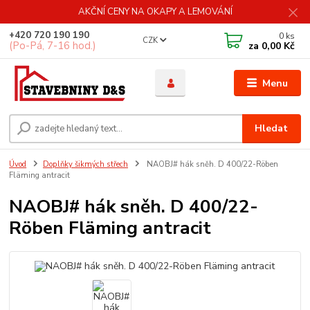
AKČNÍ CENY NA OKAPY A LEMOVÁNÍ
+420 720 190 190
0
ks
CZK
(Po-Pá, 7-16 hod.)
za
0,00 Kč
Menu
Hledat
Úvod
Doplňky šikmých střech
NAOBJ# hák sněh. D 400/22-Röben
Fläming antracit
NAOBJ# hák sněh. D 400/22-
Röben Fläming antracit