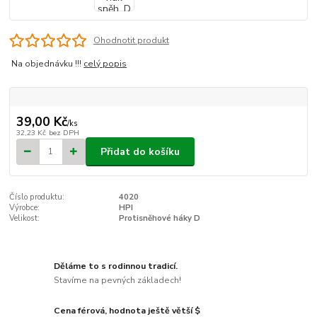
Ohodnotit produkt
Na objednávku !!!
celý popis
39,00 Kč
/
ks
32,23 Kč
bez DPH
Přidat do košíku
Číslo produktu:
4020
Výrobce:
HPI
Velikost:
Protisněhové háky D
Děláme to s rodinnou tradicí.
Stavíme na pevných základech!
Cena férová, hodnota ještě větší $