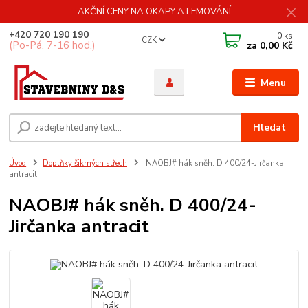
AKČNÍ CENY NA OKAPY A LEMOVÁNÍ
+420 720 190 190
0
ks
CZK
(Po-Pá, 7-16 hod.)
za
0,00 Kč
Menu
Hledat
Úvod
Doplňky šikmých střech
NAOBJ# hák sněh. D 400/24-Jirčanka
antracit
NAOBJ# hák sněh. D 400/24-
Jirčanka antracit