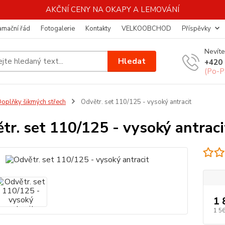
AKČNÍ CENY NA OKAPY A LEMOVÁNÍ
amační řád
Fotogalerie
Kontakty
VELKOOBCHOD
Příspěvky
Nevíte
Hledat
+420 
(Po-P
oplňky šikmých střech
Odvětr. set 110/125 - vysoký antracit
tr. set 110/125 - vysoký antraci
1 
1 5