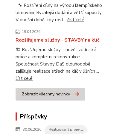
🔧 Rozšíření dílny na výrobu klempířského
lemování: Rychlejší dodání a větší kapacity
V dnešní době, kdy rost...
číst celé
19.04.2026
Rozšiřujeme služby - STAVBY na klíč
🏗️ Rozšiřujeme služby – nově i zednické
práce a kompletní rekonstrukce
Společnost Stavby DaS dlouhodobě
zajišťuje realizace střech na klíč v Jižních ...
číst celé
Zobrazit všechny novinky
Příspěvky
30.06.2026
Realizované projekty