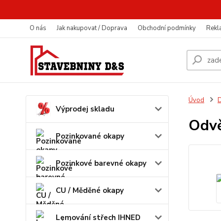
O nás
Jak nakupovat / Doprava
Obchodní podmínky
Rekl
Úvod
D
Výprodej skladu
Odvě
Pozinkované okapy
Pozinkové barevné okapy
CU / Měděné okapy
Lemování střech IHNED