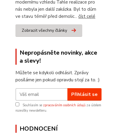
modernímu vzhledu Tahle realizace pro
nás nebyla jen další zakázka. Byl to dům
ve stavu téměř před demolic...
číst celé
Zobrazit všechny články
Nepropásněte novinky, akce
a slevy!
Můžete se kdykoli odhlásit. Zprávy
posíláme jen pokud opravdu stojí za to. :)
Přihlásit se
Souhlasím se
zpracováním osobních údajů
za účelem
rozesílky newsletteru.
HODNOCENÍ