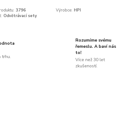
roduktu:
3796
Výrobce:
HPI
t:
Odvětrávací sety
Rozumíme svému
hodnota
řemeslu. A baví nás
to!
 trhu.
Více než 30 let
!
zkušeností.