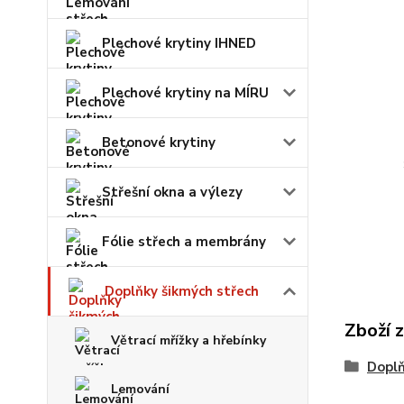
Plechové krytiny IHNED
Plechové krytiny na MÍRU
Betonové krytiny
Střešní okna a výlezy
Fólie střech a membrány
Doplňky šikmých střech
Zboží 
Větrací mřížky a hřebínky
Doplň
Lemování