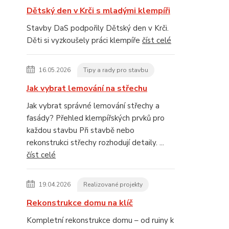
Dětský den v Krči s mladými klempíři
Stavby DaS podpořily Dětský den v Krči.
Děti si vyzkoušely práci klempíře
číst celé
16.05.2026
Tipy a rady pro stavbu
Jak vybrat lemování na střechu
Jak vybrat správné lemování střechy a
fasády? Přehled klempířských prvků pro
každou stavbu Při stavbě nebo
rekonstrukci střechy rozhodují detaily. ...
číst celé
19.04.2026
Realizované projekty
Rekonstrukce domu na klíč
Kompletní rekonstrukce domu – od ruiny k