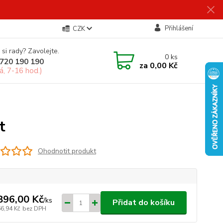
Přihlášení
CZK
 si rady? Zavolejte.
0
ks
720 190 190
za
0,00 Kč
á, 7-16 hod.)
t
Ohodnotit produkt
896,00 Kč
/
ks
Přidat do košíku
66,94 Kč
bez DPH