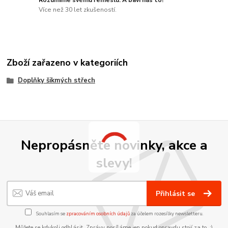
Více než 30 let zkušeností.
Zboží zařazeno v kategoriích
Doplňky šikmých střech
Nepropásněte novinky, akce a
slevy!
Přihlásit se
Souhlasím se
zpracováním osobních údajů
za účelem rozesílky newsletteru.
Můžete se kdykoli odhlásit. Zprávy posíláme jen pokud opravdu stojí za to. :)