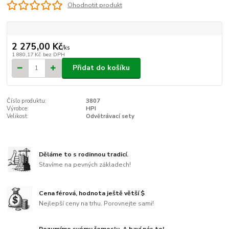
Ohodnotit produkt
2 275,00 Kč
/
ks
1 880,17 Kč
bez DPH
Přidat do košíku
Číslo produktu:
3807
Výrobce:
HPI
Velikost:
Odvětrávací sety
Děláme to s rodinnou tradicí.
Stavíme na pevných základech!
Cena férová, hodnota ještě větší $
Nejlepší ceny na trhu. Porovnejte sami!
Rozumíme svému řemeslu. A baví nás to!