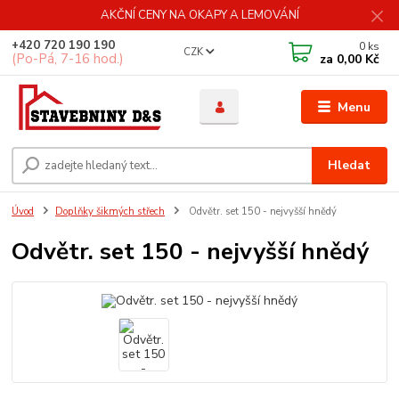
AKČNÍ CENY NA OKAPY A LEMOVÁNÍ
+420 720 190 190
0
ks
CZK
(Po-Pá, 7-16 hod.)
za
0,00 Kč
Menu
Hledat
Úvod
Doplňky šikmých střech
Odvětr. set 150 - nejvyšší hnědý
Odvětr. set 150 - nejvyšší hnědý