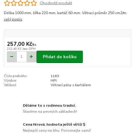
Ohodnotit produkt
Délka 1000 mm, šířka 220 mm, kartáč 60 mm. Větrací průměr 250 cm2/m.
celý popis
257,00 Kč
/
ks
212,40 Kč
bez DPH
Přidat do košíku
Číslo produktu:
1163
Výrobce:
HPI
Velikost:
Větrací pásy s kartáčem
Děláme to s rodinnou tradicí.
Stavíme na pevných základech!
Cena férová, hodnota ještě větší $
Nejlepší ceny na trhu. Porovnejte sami!