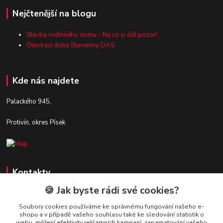
Nejčtenější na blogu
Stavba rodinného domu - Na co si dát pozor!
Otevírací doba Staveniny DAS
Kde nás najdete
Palackého 945,
Protivín, okres Písek
Kontakty
🍪 Jak byste rádi své cookies?
Zákaznická podpora Stavby DaS
+420 720 190 190
Soubory cookies používáme ke správnému fungování našeho e-
shopu a v případě vašeho souhlasu také ke sledování statistik o
(Po-Pá, 7-16 hod.)
webu, měření efektivity reklamních kampaní, zapamatování vašeho