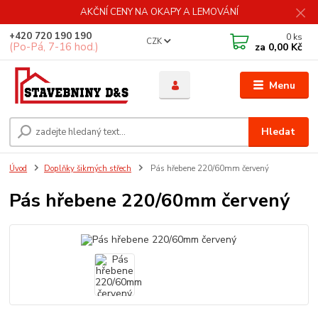
AKČNÍ CENY NA OKAPY A LEMOVÁNÍ
+420 720 190 190
0
ks
CZK
(Po-Pá, 7-16 hod.)
za
0,00 Kč
Menu
Hledat
Úvod
Doplňky šikmých střech
Pás hřebene 220/60mm červený
Pás hřebene 220/60mm červený