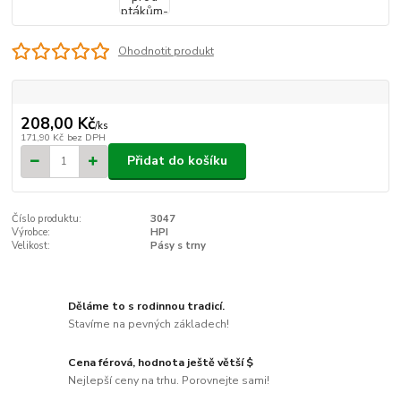
Ohodnotit produkt
208,00 Kč
/
ks
171,90 Kč
bez DPH
Přidat do košíku
Číslo produktu:
3047
Výrobce:
HPI
Velikost:
Pásy s trny
Děláme to s rodinnou tradicí.
Stavíme na pevných základech!
Cena férová, hodnota ještě větší $
Nejlepší ceny na trhu. Porovnejte sami!