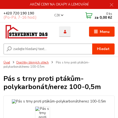
AKČNÍ CENY NA OKAPY A LEMOVÁNÍ
+420 720 190 190
0
ks
CZK
(Po-Pá, 7-16 hod.)
za
0,00 Kč
Menu
Hledat
Úvod
Doplňky šikmých střech
Pás s trny proti ptákům-
polykarbonát/nerez 100-0,5m
Pás s trny proti ptákům-
polykarbonát/nerez 100-0,5m