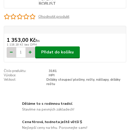
Ohodnotit produkt
1 353,00 Kč
/
ks
1 118,18 Kč
bez DPH
Přidat do košíku
Číslo produktu:
3161
Výrobce:
HPI
Velikost:
Držáky stoupací plošiny, rošty, nášlapy, držáky
roštu
Děláme to s rodinnou tradicí.
Stavíme na pevných základech!
Cena férová, hodnota ještě větší $
Nejlepší ceny na trhu. Porovnejte sami!