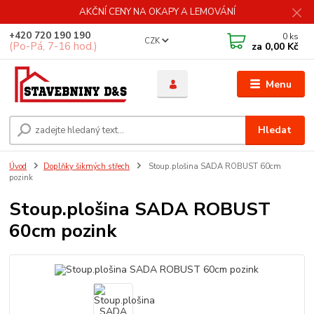
AKČNÍ CENY NA OKAPY A LEMOVÁNÍ
+420 720 190 190
0
ks
CZK
(Po-Pá, 7-16 hod.)
za
0,00 Kč
Menu
Hledat
Úvod
Doplňky šikmých střech
Stoup.plošina SADA ROBUST 60cm
pozink
Stoup.plošina SADA ROBUST
60cm pozink