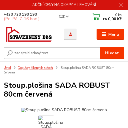
AKČNÍ CENY NA OKAPY A LEMOVÁNÍ
+420 720 190 190
0
ks
CZK
(Po-Pá, 7-16 hod.)
za
0,00 Kč
Menu
Hledat
Úvod
Doplňky šikmých střech
Stoup.plošina SADA ROBUST 80cm
červená
Stoup.plošina SADA ROBUST
80cm červená