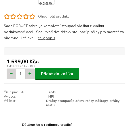
Ohodnotit produkt
Sada ROBUST zahrnuje kompletní stoupací plošinu z kvalitní
pozinkované oceli. Sadu tvoří dva držáky stoupací plošiny pro montáž za
přídavnou lať, dva ...
celý popis
1 699,00 Kč
/
ks
1 404,13 Kč
bez DPH
Přidat do košíku
Číslo produktu:
2645
Výrobce:
HPI
Velikost:
Držáky stoupací plošiny, rošty, nášlapy, držáky
roštu
Děláme to s rodinnou tradicí.