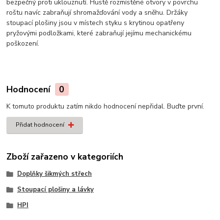
bezpečný proti uklouznutí. Hustě rozmístěné otvory v povrchu
roštu navíc zabraňují shromažďování vody a sněhu. Držáky
stoupací plošiny jsou v místech styku s krytinou opatřeny
pryžovými podložkami, které zabraňují jejímu mechanickému
poškození.
Hodnocení
0
K tomuto produktu zatím nikdo hodnocení nepřidal. Buďte první.
Přidat hodnocení
Zboží zařazeno v kategoriích
Doplňky šikmých střech
Stoupací plošiny a lávky
HPI