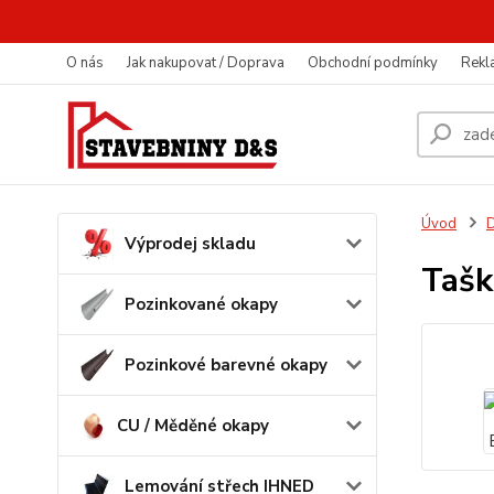
O nás
Jak nakupovat / Doprava
Obchodní podmínky
Rekl
Úvod
D
Výprodej skladu
Tašk
Pozinkované okapy
Pozinkové barevné okapy
CU / Měděné okapy
Lemování střech IHNED