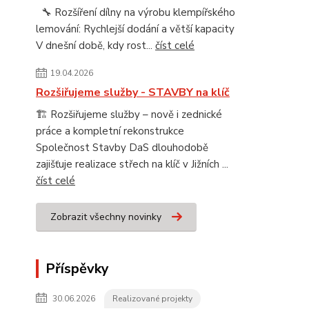
🔧 Rozšíření dílny na výrobu klempířského
lemování: Rychlejší dodání a větší kapacity
V dnešní době, kdy rost...
číst celé
19.04.2026
Rozšiřujeme služby - STAVBY na klíč
🏗️ Rozšiřujeme služby – nově i zednické
práce a kompletní rekonstrukce
Společnost Stavby DaS dlouhodobě
zajišťuje realizace střech na klíč v Jižních ...
číst celé
Zobrazit všechny novinky
Příspěvky
30.06.2026
Realizované projekty