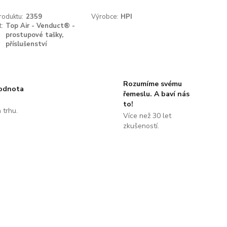
roduktu:
2359
Výrobce:
HPI
t:
Top Air - Venduct® -
prostupové tašky,
příslušenství
Rozumíme svému
hodnota
řemeslu. A baví nás
to!
 trhu.
Více než 30 let
!
zkušeností.