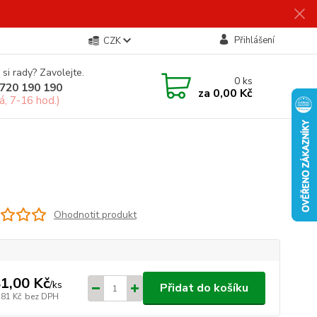
Přihlášení
CZK
 si rady? Zavolejte.
0
ks
720 190 190
za
0,00 Kč
á, 7-16 hod.)
Ohodnotit produkt
1,00 Kč
/
ks
Přidat do košíku
,81 Kč
bez DPH