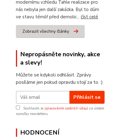
modernímu vzhledu Tahle realizace pro
nás nebyla jen další zakázka. Byl to dům
ve stavu téměř před demolic...
číst celé
Zobrazit všechny články
Nepropásněte novinky, akce
a slevy!
Můžete se kdykoli odhlásit. Zprávy
posíláme jen pokud opravdu stojí za to. :)
Přihlásit se
Souhlasím se
zpracováním osobních údajů
za účelem
rozesílky newsletteru.
HODNOCENÍ