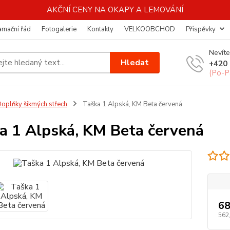
AKČNÍ CENY NA OKAPY A LEMOVÁNÍ
amační řád
Fotogalerie
Kontakty
VELKOOBCHOD
Příspěvky
Nevíte
Hledat
+420 
(Po-P
oplňky šikmých střech
Taška 1 Alpská, KM Beta červená
a 1 Alpská, KM Beta červená
68
562