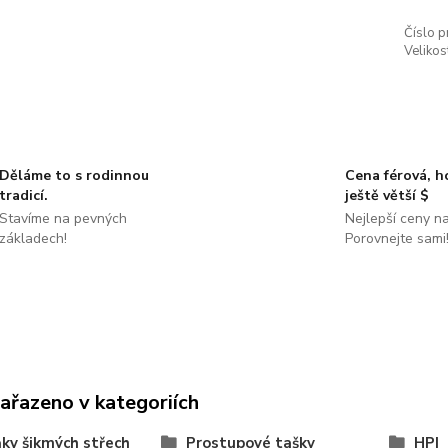
Číslo p
Velikos
Děláme to s rodinnou
Cena férová, 
tradicí.
ještě větší $
Stavíme na pevných
Nejlepší ceny na
základech!
Porovnejte sami
zařazeno v kategoriích
ky šikmých střech
Prostupové tašky
HPI