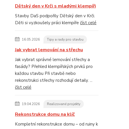
Dětský den v Krči s mladými klempíři
Stavby DaS podpořily Dětský den v Krči.
Děti si vyzkoušely práci klempíře
číst celé
16.05.2026
Tipy a rady pro stavbu
Jak vybrat lemování na střechu
Jak vybrat správné lemování střechy a
fasády? Přehled klempířských prvků pro
každou stavbu Při stavbě nebo
rekonstrukci střechy rozhodují detaily. ...
číst celé
19.04.2026
Realizované projekty
Rekonstrukce domu na klíč
Kompletní rekonstrukce domu – od ruiny k