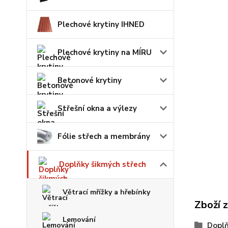
Plechové krytiny IHNED
Plechové krytiny na MÍRU
Betonové krytiny
Střešní okna a výlezy
Fólie střech a membrány
Doplňky šikmých střech
Větrací mřížky a hřebínky
Zboží 
Lemování
Doplň