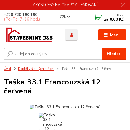
AKČNÍ CENY NA OKAPY A LEMOVÁNÍ
+420 720 190 190
0
ks
CZK
(Po-Pá, 7-16 hod.)
za
0,00 Kč
Menu
Hledat
Úvod
Doplňky šikmých střech
Taška 33.1 Francouzská 12 červená
Taška 33.1 Francouzská 12
červená