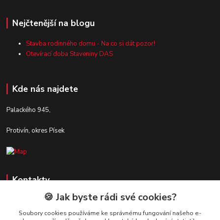
Nejčtenější na blogu
Stavba rodinného domu - Na co si dát pozor!
Otevírací doba Staveniny DAS
Kde nás najdete
Palackého 945,
Protivín, okres Písek
Kontakty
🍪 Jak byste rádi své cookies?
Zákaznická podpora Stavby DaS
+420 720 190 190
Soubory cookies používáme ke správnému fungování našeho e-