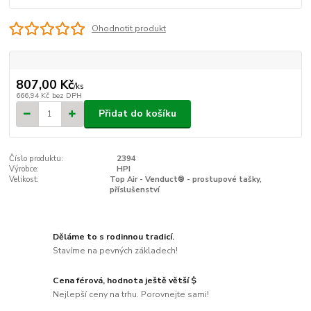
Ohodnotit produkt
807,00 Kč
/
ks
666,94 Kč
bez DPH
Přidat do košíku
Číslo produktu:
2394
Výrobce:
HPI
Velikost:
Top Air - Venduct® - prostupové tašky,
příslušenství
Děláme to s rodinnou tradicí.
Stavíme na pevných základech!
Cena férová, hodnota ještě větší $
Nejlepší ceny na trhu. Porovnejte sami!