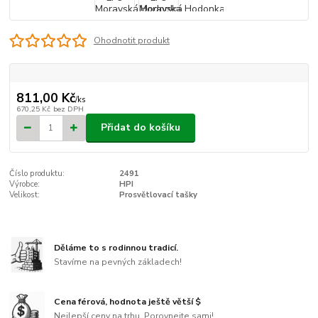
Ohodnotit produkt
811,00 Kč
/
ks
670,25 Kč
bez DPH
Přidat do košíku
Číslo produktu:
2491
Výrobce:
HPI
Velikost:
Prosvětlovací tašky
Děláme to s rodinnou tradicí.
Stavíme na pevných základech!
Cena férová, hodnota ještě větší $
Nejlepší ceny na trhu. Porovnejte sami!