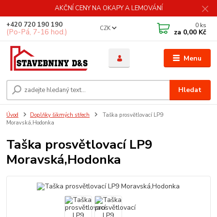
AKČNÍ CENY NA OKAPY A LEMOVÁNÍ
+420 720 190 190
0
ks
CZK
(Po-Pá, 7-16 hod.)
za
0,00 Kč
Menu
Hledat
Úvod
Doplňky šikmých střech
Taška prosvětlovací LP9
Moravská,Hodonka
Taška prosvětlovací LP9
Moravská,Hodonka