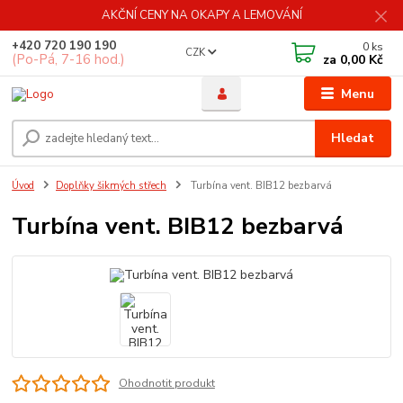
AKČNÍ CENY NA OKAPY A LEMOVÁNÍ
+420 720 190 190
0
ks
CZK
(Po-Pá, 7-16 hod.)
za
0,00 Kč
Menu
Hledat
Úvod
Doplňky šikmých střech
Turbína vent. BIB12 bezbarvá
Turbína vent. BIB12 bezbarvá
Ohodnotit produkt