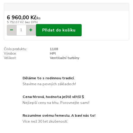
6 960,00 Kč
/
ks
5 752,07 Kč
bez DPH
Přidat do košíku
Číslo produktu:
1108
Výrobce:
HPI
Velikost:
Ventilační turbíny
Děláme to s rodinnou tradicí.
Stavíme na pevných základech!
Cena férová, hodnota ještě větší $
Nejlepší ceny na trhu. Porovnejte sami!
Rozumíme svému řemeslu. A baví nás to!
Více než 30 let zkušeností.