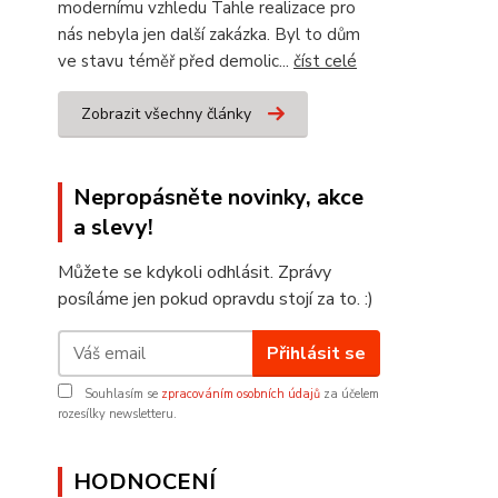
modernímu vzhledu Tahle realizace pro
nás nebyla jen další zakázka. Byl to dům
ve stavu téměř před demolic...
číst celé
Zobrazit všechny články
Nepropásněte novinky, akce
a slevy!
Můžete se kdykoli odhlásit. Zprávy
posíláme jen pokud opravdu stojí za to. :)
Přihlásit se
Souhlasím se
zpracováním osobních údajů
za účelem
rozesílky newsletteru.
HODNOCENÍ