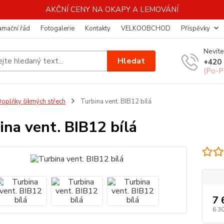
AKČNÍ CENY NA OKAPY A LEMOVÁNÍ
amační řád
Fotogalerie
Kontakty
VELKOOBCHOD
Příspěvky
Nevíte
Hledat
+420 
(Po-P
oplňky šikmých střech
Turbina vent. BIB12 bílá
ina vent. BIB12 bílá
7 
6 3