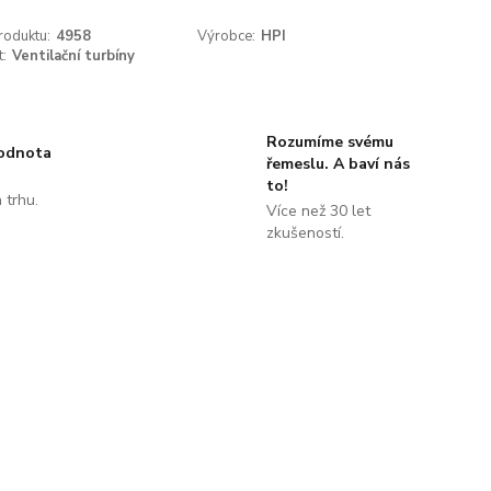
roduktu:
4958
Výrobce:
HPI
t:
Ventilační turbíny
Rozumíme svému
hodnota
řemeslu. A baví nás
to!
 trhu.
Více než 30 let
!
zkušeností.