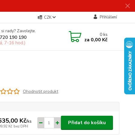
Přihlášení
CZK
 si rady? Zavolejte.
0
ks
720 190 190
za
0,00 Kč
á, 7-16 hod.)
Ohodnotit produkt
635,00 Kč
/
ks
Přidat do košíku
09,92 Kč
bez DPH