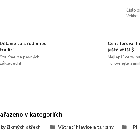
Číslo p
Velikos
Děláme to s rodinnou
Cena férová, 
tradicí.
ještě větší $
Stavíme na pevných
Nejlepší ceny na
základech!
Porovnejte sami
zařazeno v kategoriích
ky šikmých střech
Větrací hlavice a turbíny
HPI