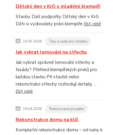
Dětský den v Krči s mladými klempíři
Stavby DaS podpořily Dětský den v Krči.
Děti si vyzkoušely práci klempíře
číst celé
16.05.2026
Tipy a rady pro stavbu
Jak vybrat lemování na střechu
Jak vybrat správné lemování střechy a
fasády? Přehled klempířských prvků pro
každou stavbu Při stavbě nebo
rekonstrukci střechy rozhodují detaily. ...
číst celé
19.04.2026
Realizované projekty
Rekonstrukce domu na klíč
Kompletní rekonstrukce domu – od ruiny k