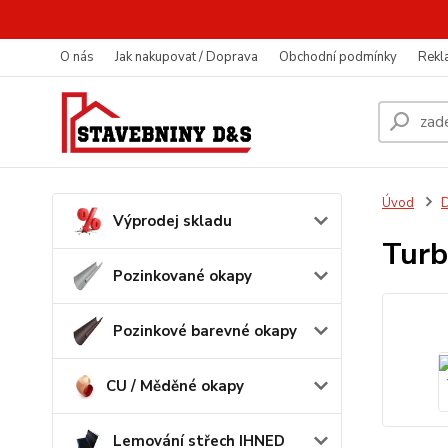
O nás
Jak nakupovat / Doprava
Obchodní podmínky
Rekl
Úvod
D
Výprodej skladu
Turb
Pozinkované okapy
Pozinkové barevné okapy
CU / Měděné okapy
Lemování střech IHNED