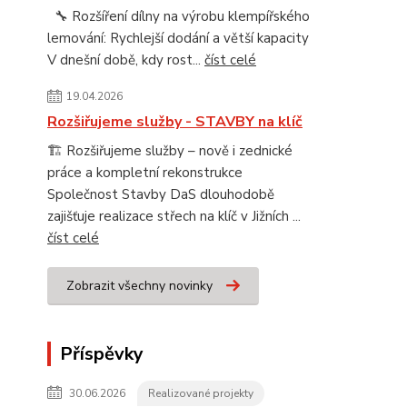
🔧 Rozšíření dílny na výrobu klempířského
lemování: Rychlejší dodání a větší kapacity
V dnešní době, kdy rost...
číst celé
19.04.2026
Rozšiřujeme služby - STAVBY na klíč
🏗️ Rozšiřujeme služby – nově i zednické
práce a kompletní rekonstrukce
Společnost Stavby DaS dlouhodobě
zajišťuje realizace střech na klíč v Jižních ...
číst celé
Zobrazit všechny novinky
Příspěvky
30.06.2026
Realizované projekty