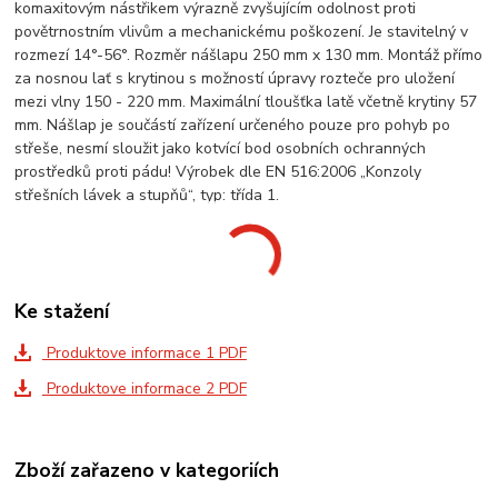
komaxitovým nástřikem výrazně zvyšujícím odolnost proti
povětrnostním vlivům a mechanickému poškození. Je stavitelný v
rozmezí 14°-56°. Rozměr nášlapu 250 mm x 130 mm. Montáž přímo
za nosnou lať s krytinou s možností úpravy rozteče pro uložení
mezi vlny 150 - 220 mm. Maximální tloušťka latě včetně krytiny 57
mm. Nášlap je součástí zařízení určeného pouze pro pohyb po
střeše, nesmí sloužit jako kotvící bod osobních ochranných
prostředků proti pádu! Výrobek dle EN 516:2006 „Konzoly
střešních lávek a stupňů“, typ: třída 1.
Ke stažení
Produktove informace 1 PDF
Produktove informace 2 PDF
Zboží zařazeno v kategoriích