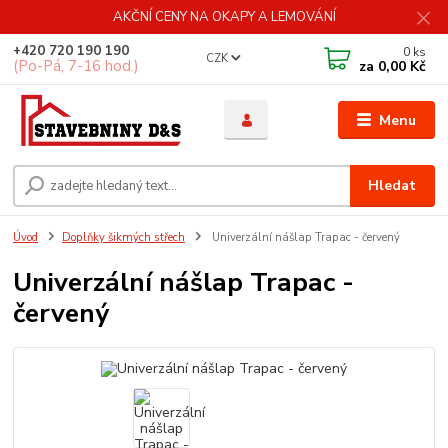
AKČNÍ CENY NA OKAPY A LEMOVÁNÍ
+420 720 190 190
0
ks
CZK
(Po-Pá, 7-16 hod.)
za
0,00 Kč
Menu
Hledat
Úvod
Doplňky šikmých střech
Univerzální nášlap Trapac - červený
Univerzální nášlap Trapac -
červený