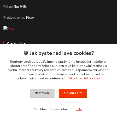
Palackého 945,
Protivín, okres Písek
Kontakty
🍪 Jak byste rádi své cookies?
Zákaznická podpora Stavby DaS
+420 720 190 190
Soubory cookies používáme ke správnému fungování našeho e-
shopu a v případě vašeho souhlasu také ke sledování statistik o
(Po-Pá, 7-16 hod.)
webu, měření efektivity reklamních kampaní, zapamatování vašeho
oblíbeného nastavení při používání stránek, či zobrazení reklam
info@stavbydas.cz
odpovídajících vašim preferencím.
Více k využití cookies
Souhlasím
Nastavení
Souhlas můžete odmítnout
zde
.
Vytvořeno na
Eshop-rychle.cz