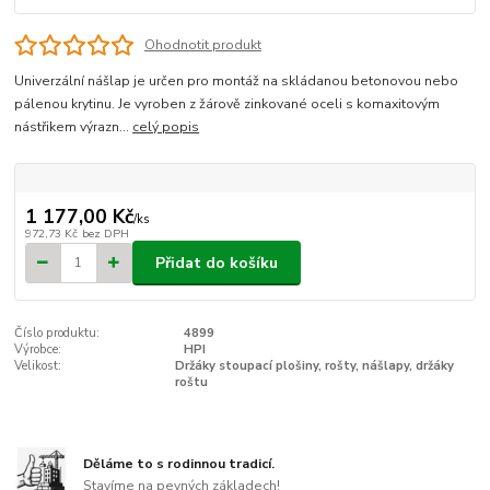
Ohodnotit produkt
Univerzální nášlap je určen pro montáž na skládanou betonovou nebo
pálenou krytinu. Je vyroben z žárově zinkované oceli s komaxitovým
nástřikem výrazn...
celý popis
1 177,00 Kč
/
ks
972,73 Kč
bez DPH
Přidat do košíku
Číslo produktu:
4899
Výrobce:
HPI
Velikost:
Držáky stoupací plošiny, rošty, nášlapy, držáky
roštu
Děláme to s rodinnou tradicí.
Stavíme na pevných základech!