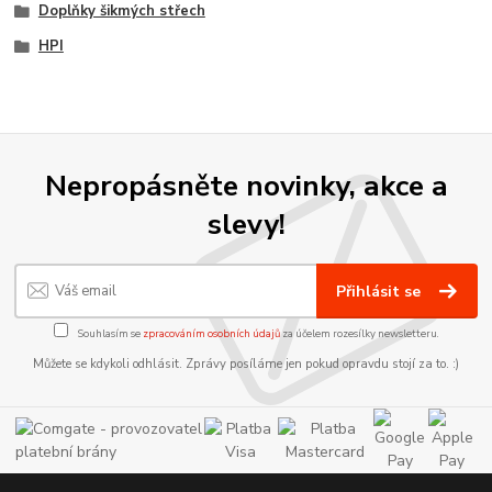
Doplňky šikmých střech
HPI
Nepropásněte novinky, akce a
slevy!
Přihlásit se
Souhlasím se
zpracováním osobních údajů
za účelem rozesílky newsletteru.
Můžete se kdykoli odhlásit. Zprávy posíláme jen pokud opravdu stojí za to. :)