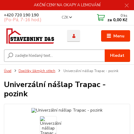
AKČNÍ CENY NA OKAPY A LEMOVÁNÍ
+420 720 190 190
0
ks
CZK
(Po-Pá, 7-16 hod.)
za
0,00 Kč
Menu
Hledat
Úvod
Doplňky šikmých střech
Univerzální nášlap Trapac - pozink
Univerzální nášlap Trapac -
pozink