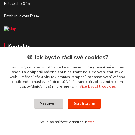
Palackého 945,
Protivín, okres Písek
Kontakty
🍪 Jak byste rádi své cookies?
Zákaznická podpora Stavby DaS
+420 720 190 190
Soubory cookies používáme ke správnému fungování našeho e-
shopu a v případě vašeho souhlasu také ke sledování statistik o
(Po-Pá, 7-16 hod.)
webu, měření efektivity reklamních kampaní, zapamatování vašeho
oblíbeného nastavení při používání stránek, či zobrazení reklam
info@stavbydas.cz
odpovídajících vašim preferencím.
Více k využití cookies
Souhlasím
Nastavení
Souhlas můžete odmítnout
zde
.
Vytvořeno na
Eshop-rychle.cz