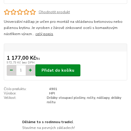
Ohodnotit produkt
Univerzální nášlap je určen pro montáž na skládanou betonovou nebo
pálenou krytinu. Je vyroben z žárově zinkované oceli s komaxitovým
nástřikem výrazn...
celý popis
1 177,00 Kč
/
ks
972,73 Kč
bez DPH
Přidat do košíku
Číslo produktu:
4901
Výrobce:
HPI
Velikost:
Držáky stoupací plošiny, rošty, nášlapy, držáky
roštu
Děláme to s rodinnou tradicí.
Stavíme na pevných základech!