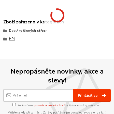
Zboží zařazeno v kategoriích
Doplňky šikmých střech
HPI
Nepropásněte novinky, akce a
slevy!
Přihlásit se
Souhlasím se
zpracováním osobních údajů
za účelem rozesílky newsletteru.
Můžete se kdykoli odhlásit. Zprávy posíláme jen pokud opravdu stojí za to. :)