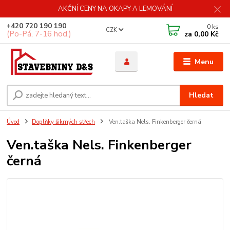
AKČNÍ CENY NA OKAPY A LEMOVÁNÍ
+420 720 190 190
0
ks
CZK
(Po-Pá, 7-16 hod.)
za
0,00 Kč
Menu
Hledat
Úvod
Doplňky šikmých střech
Ven.taška Nels. Finkenberger černá
Ven.taška Nels. Finkenberger
černá