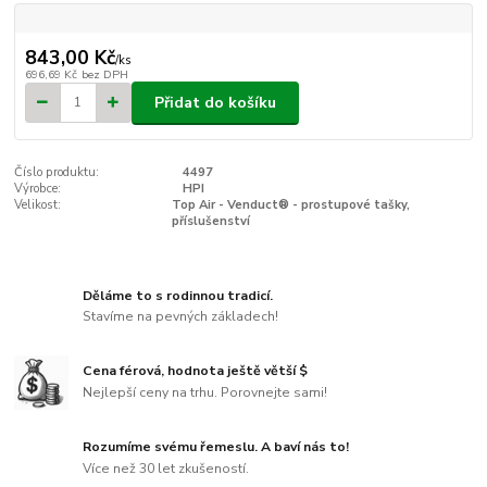
843,00 Kč
/
ks
696,69 Kč
bez DPH
Přidat do košíku
Číslo produktu:
4497
Výrobce:
HPI
Velikost:
Top Air - Venduct® - prostupové tašky,
příslušenství
Děláme to s rodinnou tradicí.
Stavíme na pevných základech!
Cena férová, hodnota ještě větší $
Nejlepší ceny na trhu. Porovnejte sami!
Rozumíme svému řemeslu. A baví nás to!
Více než 30 let zkušeností.