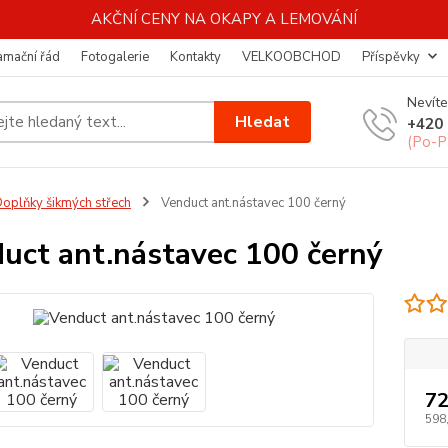
AKČNÍ CENY NA OKAPY A LEMOVÁNÍ
amační řád
Fotogalerie
Kontakty
VELKOOBCHOD
Příspěvky
Nevíte
Hledat
+420 
(Po-P
oplňky šikmých střech
Venduct ant.nástavec 100 černý
uct ant.nástavec 100 černý
72
598