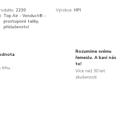
roduktu:
2230
Výrobce:
HPI
t:
Top Air - Venduct® -
prostupové tašky,
příslušenství
Rozumíme svému
hodnota
řemeslu. A baví nás
to!
 trhu.
Více než 30 let
!
zkušeností.