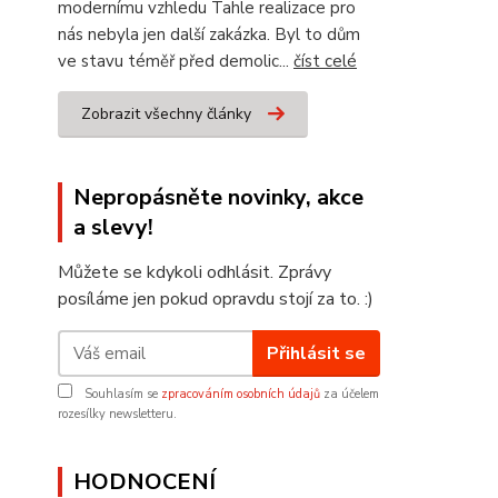
modernímu vzhledu Tahle realizace pro
nás nebyla jen další zakázka. Byl to dům
ve stavu téměř před demolic...
číst celé
Zobrazit všechny články
Nepropásněte novinky, akce
a slevy!
Můžete se kdykoli odhlásit. Zprávy
posíláme jen pokud opravdu stojí za to. :)
Přihlásit se
Souhlasím se
zpracováním osobních údajů
za účelem
rozesílky newsletteru.
HODNOCENÍ