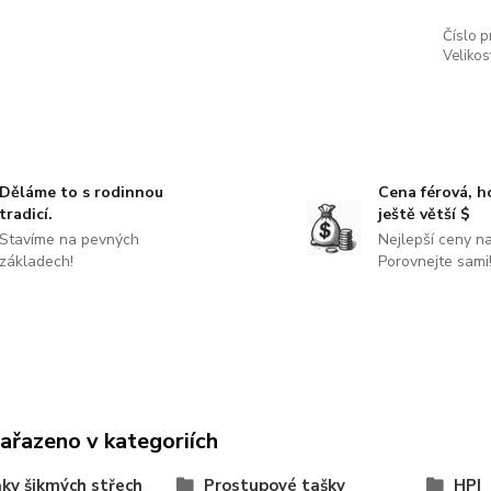
Číslo p
Velikos
Děláme to s rodinnou
Cena férová, 
tradicí.
ještě větší $
Stavíme na pevných
Nejlepší ceny na
základech!
Porovnejte sami
zařazeno v kategoriích
ky šikmých střech
Prostupové tašky
HPI