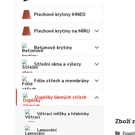
Plechové krytiny IHNED
Plechové krytiny na MÍRU
Betonové krytiny
Střešní okna a výlezy
Fólie střech a membrány
Doplňky šikmých střech
Větrací mřížky a hřebínky
Zboží 
Lemování
Doplň