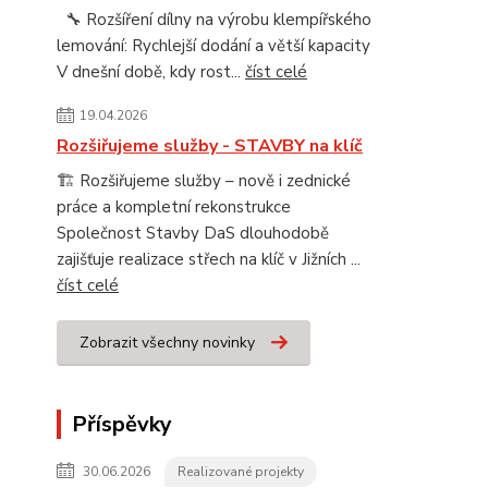
🔧 Rozšíření dílny na výrobu klempířského
lemování: Rychlejší dodání a větší kapacity
V dnešní době, kdy rost...
číst celé
19.04.2026
Rozšiřujeme služby - STAVBY na klíč
🏗️ Rozšiřujeme služby – nově i zednické
práce a kompletní rekonstrukce
Společnost Stavby DaS dlouhodobě
zajišťuje realizace střech na klíč v Jižních ...
číst celé
Zobrazit všechny novinky
Příspěvky
30.06.2026
Realizované projekty