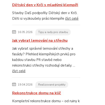
Dětský den v Krči s mladými klempíři
Stavby DaS podpořily Dětský den v Krči.
Děti si vyzkoušely práci klempíře
číst celé
16.05.2026
Tipy a rady pro stavbu
Jak vybrat lemování na střechu
Jak vybrat správné lemování střechy a
fasády? Přehled klempířských prvků pro
každou stavbu Při stavbě nebo
rekonstrukci střechy rozhodují detaily. ...
číst celé
19.04.2026
Realizované projekty
Rekonstrukce domu na klíč
Kompletní rekonstrukce domu – od ruiny k