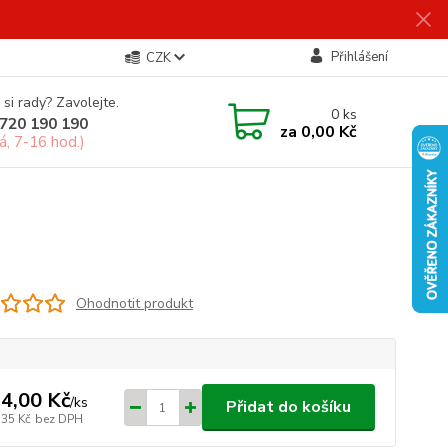
Přihlášení
CZK
 si rady? Zavolejte.
0
ks
720 190 190
za
0,00 Kč
á, 7-16 hod.)
Ohodnotit produkt
4,00 Kč
/
ks
Přidat do košíku
,35 Kč
bez DPH