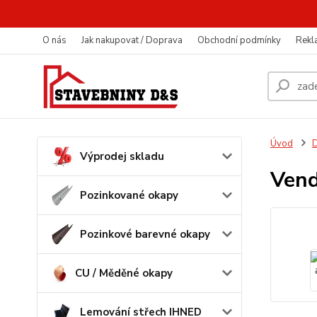
O nás
Jak nakupovat / Doprava
Obchodní podmínky
Rekl
Úvod
D
Výprodej skladu
Vend
Pozinkované okapy
Pozinkové barevné okapy
CU / Měděné okapy
Lemování střech IHNED