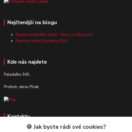
Nejčtenější na blogu
Stavba rodinného domu - Na co si dát pozor!
Otevírací doba Staveniny DAS
Kde nás najdete
Palackého 945,
Protivín, okres Písek
Kontakty
🍪 Jak byste rádi své cookies?
Zákaznická podpora Stavby DaS