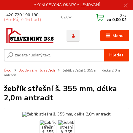
AKČNÍ CENY NA OKAPY A LEMOVÁNÍ
+420 720 190 190
0
ks
CZK
(Po-Pá, 7-16 hod.)
za
0,00 Kč
Menu
Hledat
Úvod
Doplňky šikmých střech
žebřík střešní š. 355 mm, délka 2,0m
antracit
žebřík střešní š. 355 mm, délka
2,0m antracit