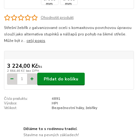
Ohodnotit produkt
Střešní žebřík z galvanizované oceli s komaxitovou povrchovou úpravou
slouží jako alternativa stupínků a nášlapů pro pohyb na šikmé střeše.
Může být z...
celý popis
3 224,00 Kč
/
ks
2 664,46 Kč
bez DPH
Přidat do košíku
Číslo produktu:
4891
Výrobce:
HPI
Velikost:
Bezpečnostní háky, žebříky
Děláme to s rodinnou tradicí.
Stavíme na pevných základech!