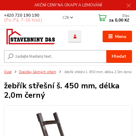
AKČNÍ CENY NA OKAPY A LEMOVÁNÍ
+420 720 190 190
0
ks
CZK
(Po-Pá, 7-16 hod.)
za
0,00 Kč
Menu
Hledat
Úvod
Doplňky šikmých střech
žebřík střešní š. 450 mm, délka 2,0m černý
žebřík střešní š. 450 mm, délka
2,0m černý