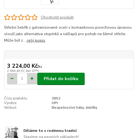
Ohodnotit produkt
Střešní žebřík z galvanizované oceli s komaxitovou povrchovou úpravou
slouží jako alternativa stupínků a nášlapů pro pohyb na šikmé střeše.
Může být z...
celý popis
3 224,00 Kč
/
ks
2 664,46 Kč
bez DPH
Přidat do košíku
Číslo produktu:
3852
Výrobce:
HPI
Velikost:
Bezpečnostní háky, žebříky
Děláme to s rodinnou tradicí.
Stavíme na pevných základech!