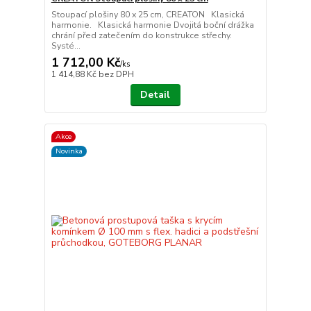
Stoupací plošiny 80 x 25 cm, CREATON Klasická
harmonie. Klasická harmonie Dvojitá boční drážka
chrání před zatečením do konstrukce střechy.
Systé...
1 712,00 Kč
/
ks
1 414,88 Kč
bez DPH
Detail
Akce
Novinka