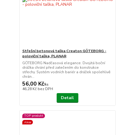
Střešní betonová taška Creaton GÖTEBORG -
poloviční taška, PLANAR
GÖTEBORG Nadčasová elegance. Dvojitá boční
drážka chrání před zatečením do konstrukce
střechy. Systém vodních bariér a drážek spolehlivě
chrán...
56,00 Kč
/
ks
46,28 Kč
bez DPH
Detail
TOP produkt
Akce