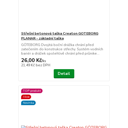
Střešní betonová taška Creaton GOTEBORG
PLANAR - základní taška
GÖTEBORG Dvojitá boční drážka chrání před
zatečením do konstrukce střechy. Systém vodních
bariér a drážek spolehlivě chrání před průnike...
26,00 Kč
/
ks
21,49 Kč
bez DPH
Detail
TOP produkt
Akce
Novinka