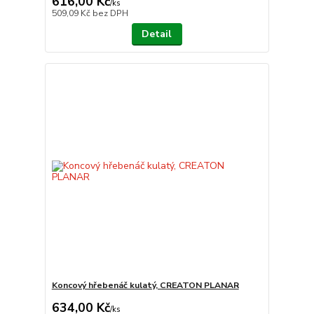
616,00 Kč
/
ks
509,09 Kč
bez DPH
Detail
Koncový hřebenáč kulatý, CREATON PLANAR
634,00 Kč
/
ks