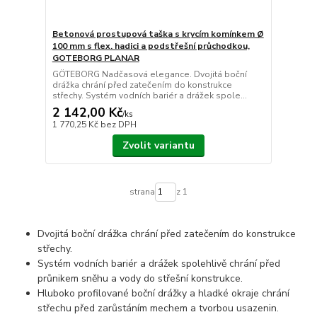
Betonová prostupová taška s krycím komínkem Ø
100 mm s flex. hadici a podstřešní průchodkou,
GOTEBORG PLANAR
GÖTEBORG Nadčasová elegance. Dvojitá boční
drážka chrání před zatečením do konstrukce
střechy. Systém vodních bariér a drážek spole...
2 142,00 Kč
/
ks
1 770,25 Kč
bez DPH
Zvolit variantu
strana
z 1
Dvojitá boční drážka chrání před zatečením do konstrukce
střechy.
Systém vodních bariér a drážek spolehlivě chrání před
průnikem sněhu a vody do střešní konstrukce.
Hluboko profilované boční drážky a hladké okraje chrání
střechu před zarůstáním mechem a tvorbou usazenin.