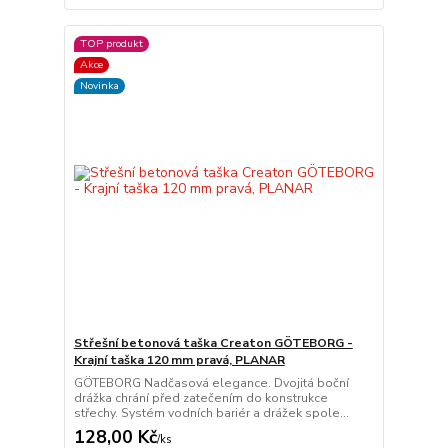
TOP produkt
Akce
Novinka
Střešní betonová taška Creaton GÖTEBORG -
Krajní taška 120 mm pravá, PLANAR
GÖTEBORG Nadčasová elegance. Dvojitá boční
drážka chrání před zatečením do konstrukce
střechy. Systém vodních bariér a drážek spole...
128,00 Kč
/
ks