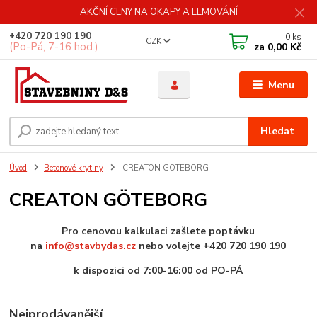
AKČNÍ CENY NA OKAPY A LEMOVÁNÍ
+420 720 190 190
0
ks
CZK
(Po-Pá, 7-16 hod.)
za
0,00 Kč
Menu
Hledat
Úvod
Betonové krytiny
CREATON GÖTEBORG
CREATON GÖTEBORG
Pro cenovou kalkulaci zašlete poptávku
na
info@stavbydas.cz
nebo volejte
+420 720 190 190
k dispozici od 7:00-16:00 od PO-PÁ
Nejprodávanější