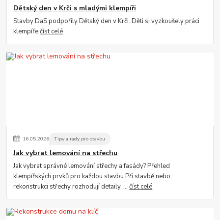
Dětský den v Krči s mladými klempíři
Stavby DaS podpořily Dětský den v Krči. Děti si vyzkoušely práci
klempíře
číst celé
16
.
05
.
2026
Tipy a rady pro stavbu
Jak vybrat lemování na střechu
Jak vybrat správné lemování střechy a fasády? Přehled
klempířských prvků pro každou stavbu Při stavbě nebo
rekonstrukci střechy rozhodují detaily. ...
číst celé