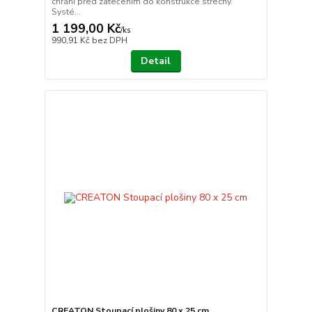
chrání před zatečením do konstrukce střechy.
Systé...
1 199,00 Kč
/
ks
990,91 Kč
bez DPH
Detail
CREATON Stoupací plošiny 80 x 25 cm