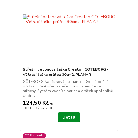
Střešní betonová taška Creaton GOTEBORG -
Větrací taška průřez 30cm2, PLANAR
GÖTEBORG Nadčasová elegance. Dvojitá boční
drážka chrání před zatečením do konstrukce
střechy. Systém vodních bariér a drážek spolehlivě
chrán...
124,50 Kč
/
ks
102,89 Kč
bez DPH
Detail
TOP produkt