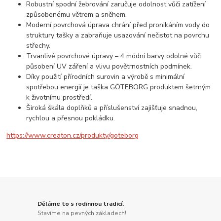
Robustní spodní žebrování zaručuje odolnost vůči zatížení
způsobenému větrem a sněhem.
Moderní povrchová úprava chrání před pronikáním vody do
struktury tašky a zabraňuje usazování nečistot na povrchu
střechy.
Trvanlivé povrchové úpravy – 4 módní barvy odolné vůči
působení UV záření a vlivu povětrnostních podmínek.
Díky použití přírodních surovin a výrobě s minimální
spotřebou energií je taška GÖTEBORG produktem šetrným
k životnímu prostředí.
Široká škála doplňků a příslušenství zajišťuje snadnou,
rychlou a přesnou pokládku.
https://www.creaton.cz/produkty/goteborg
Děláme to s rodinnou tradicí.
Stavíme na pevných základech!