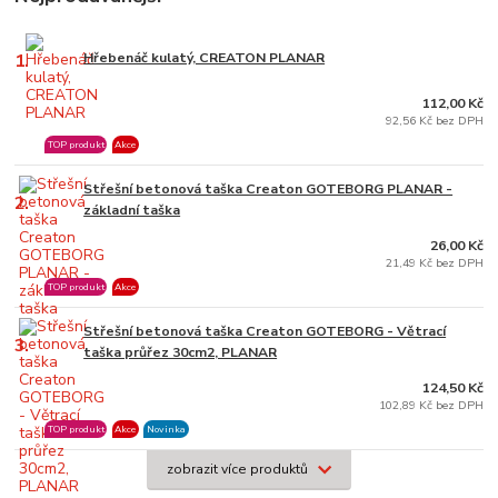
1.
Hřebenáč kulatý, CREATON PLANAR
112,00 Kč
92,56 Kč bez DPH
TOP produkt
Akce
Střešní betonová taška Creaton GOTEBORG PLANAR -
2.
základní taška
26,00 Kč
21,49 Kč bez DPH
TOP produkt
Akce
Střešní betonová taška Creaton GOTEBORG - Větrací
3.
taška průřez 30cm2, PLANAR
124,50 Kč
102,89 Kč bez DPH
TOP produkt
Akce
Novinka
zobrazit více produktů