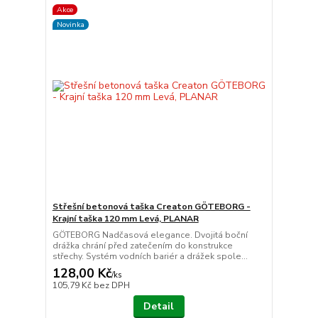
Akce
Novinka
Střešní betonová taška Creaton GÖTEBORG -
Krajní taška 120 mm Levá, PLANAR
GÖTEBORG Nadčasová elegance. Dvojitá boční
drážka chrání před zatečením do konstrukce
střechy. Systém vodních bariér a drážek spole...
128,00 Kč
/
ks
105,79 Kč
bez DPH
Detail