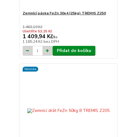
Zemnící páska FeZn 30x4 (25kg) TREMIS Z250
1 463,19 Kč
Ušetříte 53,25 Kč
1 409,94 Kč
/
ks
1 165,24 Kč
bez DPH
Přidat do košíku
Novinka