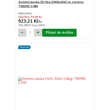
Zemnící deska ZD 01a /2000x250/ se svorkou
TREMIS V480
958,19 Kč
Ušetříte 34,98 Kč
923,21 Kč
/
ks
762,98 Kč
bez DPH
Přidat do košíku
Novinka