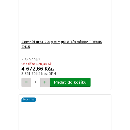
Zemnící drát 20kg AlMgSi 8 T/4 měkký TREMIS
Z415
4 849,00 Kč
Ušetříte 176,34 Kč
4 672,66 Kč
/
ks
3 861,70 Kč
bez DPH
Přidat do košíku
Novinka