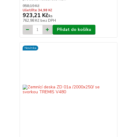
958,19 Kč
Ušetříte 34,98 Kč
923,21 Kč
/
ks
762,98 Kč
bez DPH
Přidat do košíku
Novinka