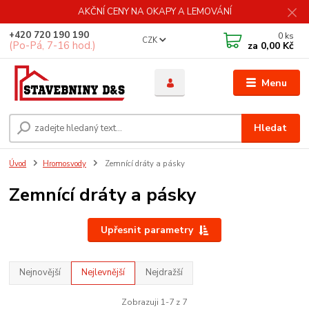
AKČNÍ CENY NA OKAPY A LEMOVÁNÍ
+420 720 190 190
0
ks
CZK
(Po-Pá, 7-16 hod.)
za
0,00 Kč
Menu
Hledat
Úvod
Hromosvody
Zemnící dráty a pásky
Zemnící dráty a pásky
Upřesnit parametry
Nejnovější
Nejlevnější
Nejdražší
Zobrazuji 1-7 z 7