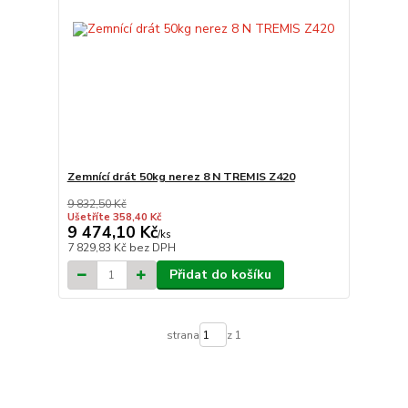
Zemnící drát 50kg nerez 8 N TREMIS Z420
9 832,50 Kč
Ušetříte 358,40 Kč
9 474,10 Kč
/
ks
7 829,83 Kč
bez DPH
Přidat do košíku
strana
z 1