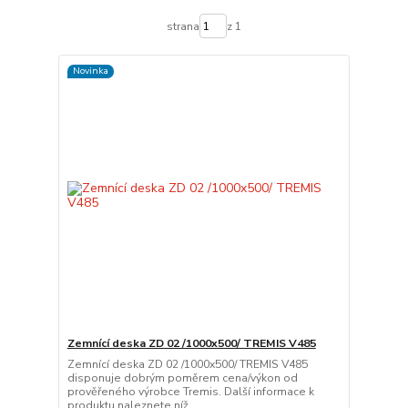
strana
z 1
Novinka
Zemnící deska ZD 02 /1000x500/ TREMIS V485
Zemnící deska ZD 02 /1000x500/ TREMIS V485
disponuje dobrým poměrem cena/výkon od
prověřeného výrobce Tremis. Další informace k
produktu naleznete níž...