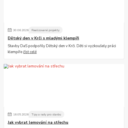
30
.
06
.
2026
Realizované projekty
Dětský den v Krči s mladými klempíři
Stavby DaS podpořily Dětský den v Krči. Děti si vyzkoušely práci
klempíře
číst celé
16
.
05
.
2026
Tipy a rady pro stavbu
Jak vybrat lemování na střechu