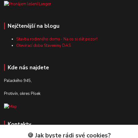
Nejčtenější na blogu
Stavba rodinného domu - Na co si dát pozor!
Otevírací doba Staveniny DAS
Kde nás najdete
Palackého 945,
Protivín, okres Písek
Kontakty
🍪 Jak byste rádi své cookies?
Zákaznická podpora Stavby DaS