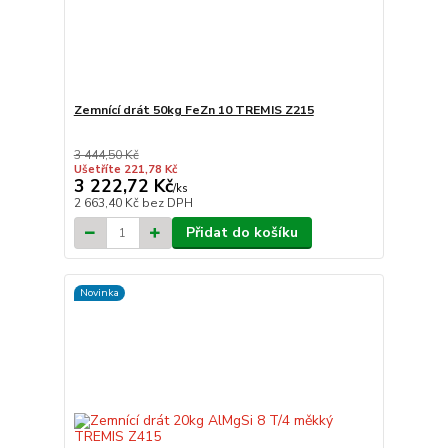
Zemnící drát 50kg FeZn 10 TREMIS Z215
3 444,50 Kč
Ušetříte 221,78 Kč
3 222,72 Kč
/
ks
2 663,40 Kč
bez DPH
Přidat do košíku
Novinka