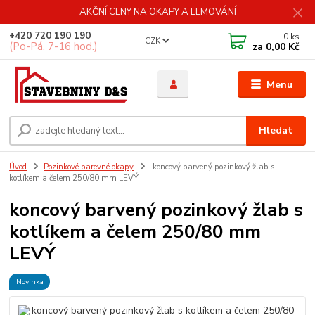
AKČNÍ CENY NA OKAPY A LEMOVÁNÍ
+420 720 190 190
0
ks
CZK
(Po-Pá, 7-16 hod.)
za
0,00 Kč
Menu
Hledat
Úvod
Pozinkové barevné okapy
koncový barvený pozinkový žlab s
kotlíkem a čelem 250/80 mm LEVÝ
koncový barvený pozinkový žlab s
kotlíkem a čelem 250/80 mm
LEVÝ
Novinka