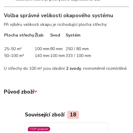
Volba správné velikosti okapového systému
Při výběru velikosti okapu je rozhodující plocha střechy:
Plocha střechy
Žlab
Svod
Systém
25–50 m²
100 mm
80 mm
250 / 80 mm
50–100 m²
140 mm
100 mm
333 / 100 mm
U střechy do 100 m² jsou ideální
2 svody
, rovnoměrně rozmístěné.
Původ zboží
Související zboží
18
TOP produkt
Novinka