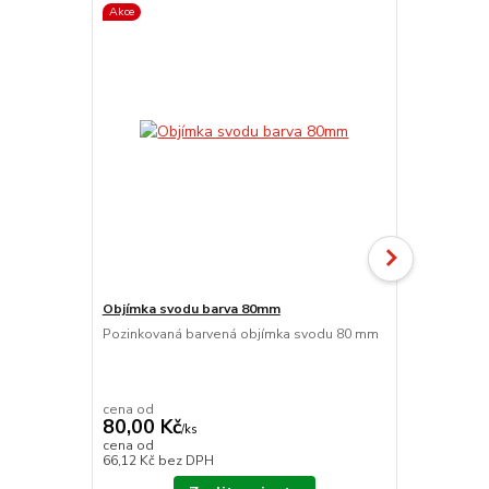
Akce
Objímka svodu barva 80mm
koncový bar
a čelem 250
Pozinkovaná barvená objímka svodu 80 mm
Pozinkovaný
Koncový s o
levou stranu
cena od
cena od
80,00 Kč
657,00 K
/
ks
cena od
cena od
66,12 Kč
bez DPH
542,98 Kč
be