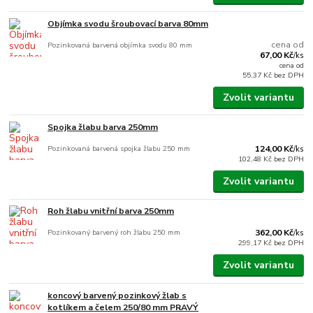
Objímka svodu šroubovací barva 80mm
cena od
Pozinkovaná barvená objímka svodu 80 mm
67,00 Kč
/
ks
cena od
55,37 Kč
bez DPH
Zvolit variantu
Spojka žlabu barva 250mm
Pozinkovaná barvená spojka žlabu 250 mm
124,00 Kč
/
ks
102,48 Kč
bez DPH
Zvolit variantu
Roh žlabu vnitřní barva 250mm
Pozinkovaný barvený roh žlabu 250 mm
362,00 Kč
/
ks
299,17 Kč
bez DPH
Zvolit variantu
koncový barvený pozinkový žlab s
kotlíkem a čelem 250/80 mm PRAVÝ