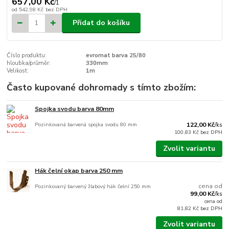
657,00 Kč
/
1
od
542,98 Kč
bez DPH
Přidat do košíku
Číslo produktu:
evromat barva 25/80
hloubka/průměr:
330mm
Velikost:
1m
Často kupované dohromady s tímto zbožím:
Spojka svodu barva 80mm
Pozinkovaná barvená spojka svodu 80 mm
122,00 Kč
/
ks
100,83 Kč
bez DPH
Zvolit variantu
Hák čelní okap barva 250 mm
cena od
Pozinkovaný barvený žlabový hák čelní 250 mm
99,00 Kč
/
ks
cena od
81,82 Kč
bez DPH
Zvolit variantu