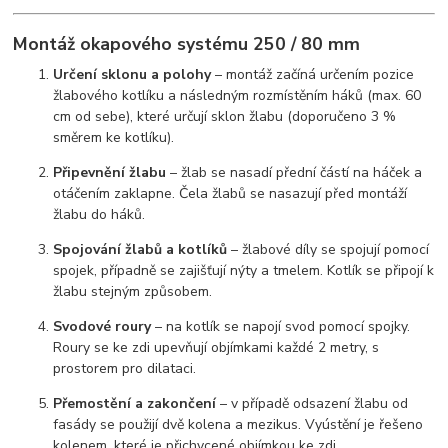
Montáž okapového systému 250 / 80 mm
Určení sklonu a polohy
– montáž začíná určením pozice
žlabového kotlíku a následným rozmístěním háků (max. 60
cm od sebe), které určují sklon žlabu (doporučeno 3 %
směrem ke kotlíku).
Připevnění žlabu
– žlab se nasadí přední částí na háček a
otáčením zaklapne. Čela žlabů se nasazují před montáží
žlabu do háků.
Spojování žlabů a kotlíků
– žlabové díly se spojují pomocí
spojek, případně se zajišťují nýty a tmelem. Kotlík se připojí k
žlabu stejným způsobem.
Svodové roury
– na kotlík se napojí svod pomocí spojky.
Roury se ke zdi upevňují objímkami každé 2 metry, s
prostorem pro dilataci.
Přemostění a zakončení
– v případě odsazení žlabu od
fasády se použijí dvě kolena a mezikus. Vyústění je řešeno
kolenem, které je přichycené objímkou ke zdi.