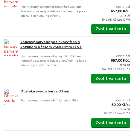
cena od
Pozinkovaný barvený okapový žlab 250 mm.
657,00 Kč
Koncový s osazeným čelem a kotlíkem na pravou
/
1
cena od
stranu z pohledu na střechu.
542,98 Kč
bez DPH
Zvolit variantu
koncový barvený pozinkový žlab s
kotlíkem a čelem 250/80 mm LEVÝ
cena od
Pozinkovaný barvený okapový žlab 250 mm.
657,00 Kč
Koncový s osazeným čelem a kotlíkem na levou
/
1
cena od
stranu z pohledu na střechu.
542,98 Kč
bez DPH
Zvolit variantu
Objímka svodu barva 80mm
cena od
Pozinkovaná barvená objímka svodu 80 mm
80,00 Kč
/
ks
cena od
66,12 Kč
bez DPH
Zvolit variantu