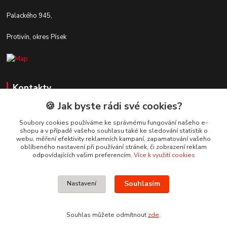
Palackého 945,
Protivín, okres Písek
Kontakty
🍪 Jak byste rádi své cookies?
Zákaznická podpora Stavby DaS
+420 720 190 190
Soubory cookies používáme ke správnému fungování našeho e-
shopu a v případě vašeho souhlasu také ke sledování statistik o
(Po-Pá, 7-16 hod.)
webu, měření efektivity reklamních kampaní, zapamatování vašeho
oblíbeného nastavení při používání stránek, či zobrazení reklam
info@stavbydas.cz
odpovídajících vašim preferencím.
Více k využití cookies
Souhlasím
Nastavení
Souhlas můžete odmítnout
zde
.
Vytvořeno na
Eshop-rychle.cz