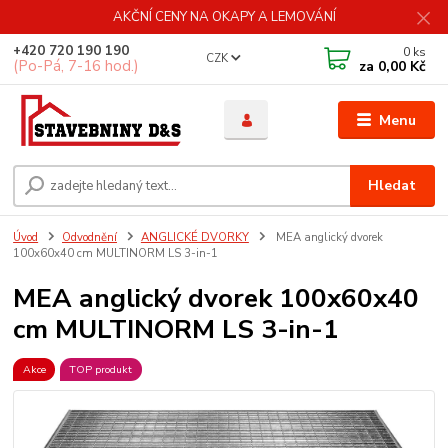
AKČNÍ CENY NA OKAPY A LEMOVÁNÍ
+420 720 190 190
0
ks
CZK
(Po-Pá, 7-16 hod.)
za
0,00 Kč
Menu
Hledat
Úvod
Odvodnění
ANGLICKÉ DVORKY
MEA anglický dvorek
100x60x40 cm MULTINORM LS 3-in-1
MEA anglický dvorek 100x60x40
cm MULTINORM LS 3-in-1
Akce
TOP produkt