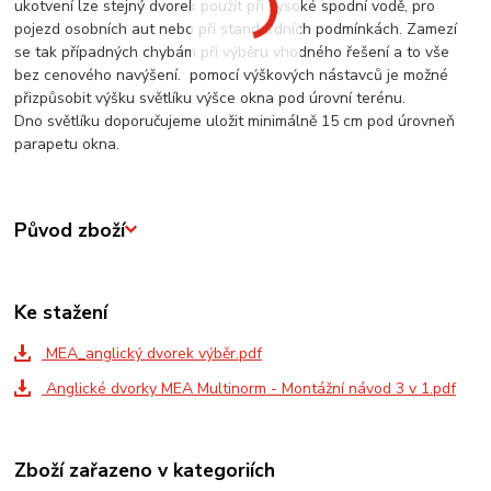
ukotvení lze stejný dvorek použít při vysoké spodní vodě, pro
pojezd osobních aut nebo při standardních podmínkách. Zamezí
se tak případných chybám při výběru vhodného řešení a to vše
bez cenového navýšení. pomocí výškových nástavců je možné
přizpůsobit výšku světlíku výšce okna pod úrovní terénu.
Dno světlíku doporučujeme uložit minimálně 15 cm pod úrovneň
parapetu okna.
Původ zboží
Ke stažení
MEA_anglický dvorek výběr.pdf
Anglické dvorky MEA Multinorm - Montážní návod 3 v 1.pdf
Zboží zařazeno v kategoriích