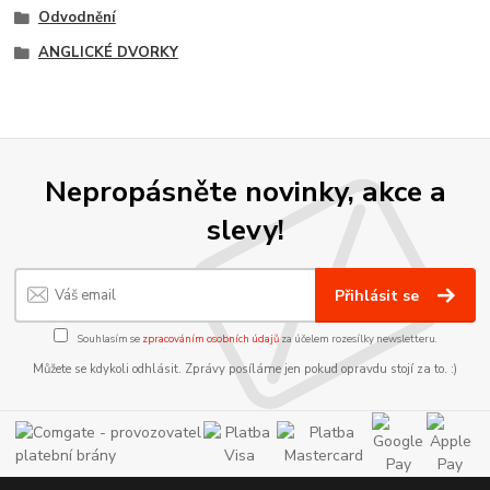
Odvodnění
ANGLICKÉ DVORKY
Nepropásněte novinky, akce a
slevy!
Přihlásit se
Souhlasím se
zpracováním osobních údajů
za účelem rozesílky newsletteru.
Můžete se kdykoli odhlásit. Zprávy posíláme jen pokud opravdu stojí za to. :)