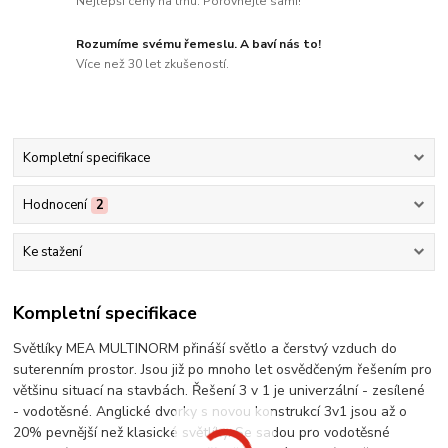
Nejlepší ceny na trhu. Porovnejte sami!
Rozumíme svému řemeslu. A baví nás to!
Více než 30 let zkušeností.
Kompletní specifikace
Hodnocení
2
Ke stažení
Kompletní specifikace
Světlíky MEA MULTINORM přináší světlo a čerstvý vzduch do
suterenním prostor. Jsou již po mnoho let osvědčeným řešením pro
většinu situací na stavbách. Řešení 3 v 1 je univerzální - zesílené
- vodotěsné. Anglické dvorky s novou konstrukcí 3v1 jsou až o
20% pevnější než klasické světlíky. Se sadou pro vodotěsné