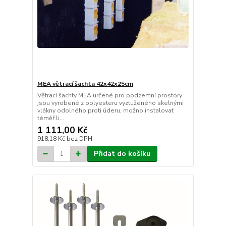
MEA větrací šachta 42x42x25cm
Větrací šachty MEA určené pro podzemní prostory
jsou vyrobené z polyesteru vyztuženého skelnými
vlákny odolného proti úderu, možno instalovat
téměř li...
1 111,00 Kč
918,18 Kč
bez DPH
Přidat do košíku