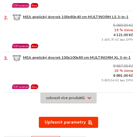
TOP produkt
Akce
2.
MEA anglický dvorek 100x60x40 cm MULTINORM LS 3-in-1
5 069,00 Kč
19 % sleva
4 121,00 Kč
3 405,79 Kč bez DPH
TOP produkt
Akce
3.
MEA anglický dvorek 100x100x60 cm MULTINORM XL 3-in-1
8 667,00 Kč
20 % sleva
6 891,00 Kč
5 695,04 Kč bez DPH
TOP produkt
Akce
zobrazit více produktů
Upřesnit parametry