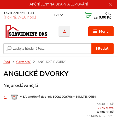
AKČNÍ CENY NA OKAPY A LEMOVÁNÍ
+420 720 190 190
0
ks
CZK
(Po-Pá, 7-16 hod.)
za
0,00 Kč
Menu
Hledat
Úvod
Odvodnění
ANGLICKÉ DVORKY
ANGLICKÉ DVORKY
Nejprodávanější
1.
MEA anglický dvorek 100x100x70cm MULTINORM
5 930,00 Kč
20 % sleva
4 736,00 Kč
3 914,05 Kč bez DPH