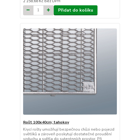
2 158,68 Kč
bez DPH
Přidat do košíku
Rošt 100x40cm; tahokov
Krycí rošty umožňují bezpečnou chůzi nebo pojezd
světlíků a zároveň poskytují dostatečné proudění
vzduchu a světla do suterénních prostor. Při