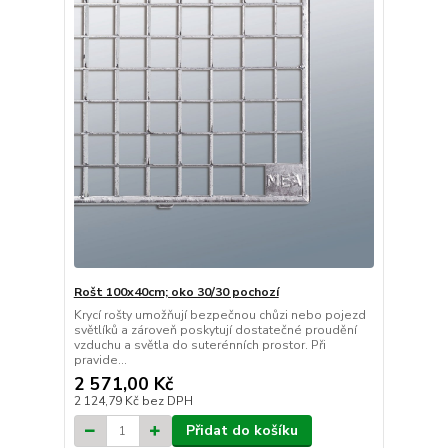
Rošt 100x40cm; oko 30/30 pochozí
Krycí rošty umožňují bezpečnou chůzi nebo pojezd
světlíků a zároveň poskytují dostatečné proudění
vzduchu a světla do suterénních prostor. Při
pravide...
2 571,00 Kč
2 124,79 Kč
bez DPH
Přidat do košíku