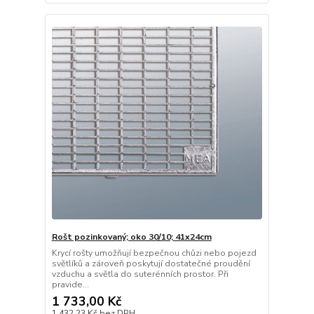
Rošt pozinkovaný; oko 30/10; 41x24cm
Krycí rošty umožňují bezpečnou chůzi nebo pojezd
světlíků a zároveň poskytují dostatečné proudění
vzduchu a světla do suterénních prostor. Při
pravide...
1 733,00 Kč
1 432,23 Kč
bez DPH