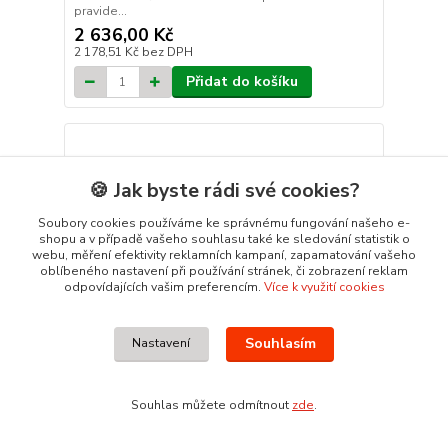
pravide...
2 636,00 Kč
2 178,51 Kč
bez DPH
Přidat do košíku
🍪 Jak byste rádi své cookies?
Soubory cookies používáme ke správnému fungování našeho e-
shopu a v případě vašeho souhlasu také ke sledování statistik o
webu, měření efektivity reklamních kampaní, zapamatování vašeho
oblíbeného nastavení při používání stránek, či zobrazení reklam
odpovídajících vašim preferencím.
Více k využití cookies
Souhlasím
Nastavení
Souhlas můžete odmítnout
zde
.
MEAMAX nástavec 125x35x40 cm