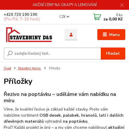
AKČNÍ CENY NA OKAPY A LEMOVÁNÍ
+420 720 190 190
0
ks
CZK
(Po-Pá, 7-16 hod.)
za
0,00 Kč
Menu
Hledat
Úvod
Stavební řezivo
Příložky
Příložky
Řezivo na poptávku – uděláme vám nabídku na
míru
Víme, že kvalitní řezivo je základ každé stavby. Proto vám
nabízíme sortiment
OSB desek, palubek, hranolů, latí i dalších
dřevěných materiálů
výhradně
na poptávku
.
Proč? Každý projekt je jiný – a my vám chceme nabídnout
aktuální