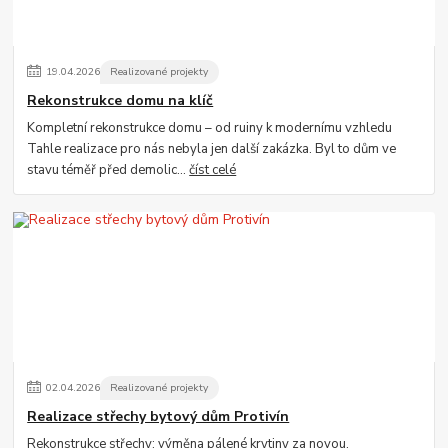
19
.
04
.
2026
Realizované projekty
Rekonstrukce domu na klíč
Kompletní rekonstrukce domu – od ruiny k modernímu vzhledu
Tahle realizace pro nás nebyla jen další zakázka. Byl to dům ve
stavu téměř před demolic...
číst celé
02
.
04
.
2026
Realizované projekty
Realizace střechy bytový dům Protivín
Rekonstrukce střechy: výměna pálené krytiny za novou.