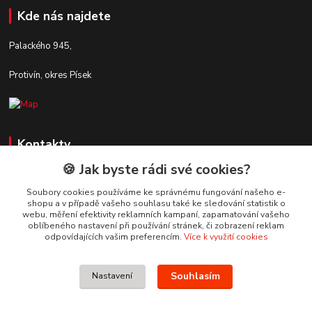
Kde nás najdete
Palackého 945,
Protivín, okres Písek
Kontakty
🍪 Jak byste rádi své cookies?
Zákaznická podpora Stavby DaS
+420 720 190 190
Soubory cookies používáme ke správnému fungování našeho e-
shopu a v případě vašeho souhlasu také ke sledování statistik o
(Po-Pá, 7-16 hod.)
webu, měření efektivity reklamních kampaní, zapamatování vašeho
oblíbeného nastavení při používání stránek, či zobrazení reklam
info@stavbydas.cz
odpovídajících vašim preferencím.
Více k využití cookies
Souhlasím
Nastavení