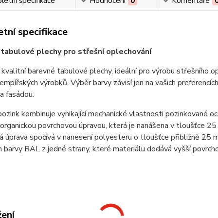
etní specifikace
Hodnocení
0
Komentáře
tní specifikace
tabulové plechy pro střešní oplechování
kvalitní barevné tabulové plechy, ideální pro výrobu střešního o
lempířských výrobků. Výběr barvy závisí jen na vašich preferencíc
a fasádou.
ozink kombinuje vynikající mechanické vlastnosti pozinkované oce
 organickou povrchovou úpravou, která je nanášena v tloušťce 25
 úprava spočívá v nanesení polyesteru o tloušťce přibližně 25
 barvy RAL z jedné strany, které materiálu dodává vyšší povrch
žení