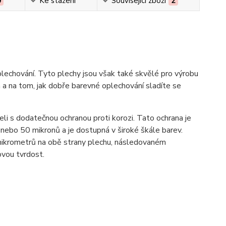
0
Ke stažení
Související zboží
2
plechování. Tyto plechy jsou však také skvělé pro výrobu
h a na tom, jak dobře barevné oplechování sladíte se
li s dodatečnou ochranou proti korozi. Tato ochrana je
 nebo 50 mikronů a je dostupná v široké škále barev.
 mikrometrů na obě strany plechu, následovaném
ovou tvrdost.