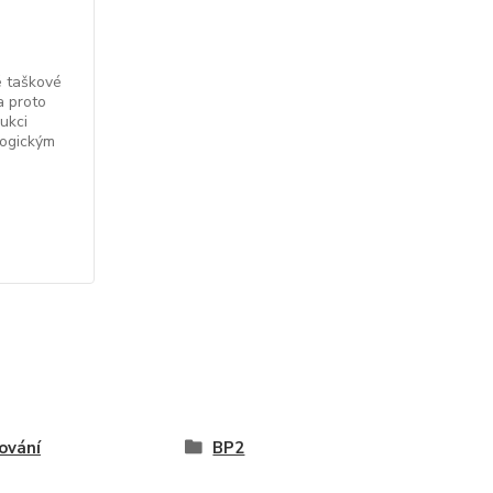
 taškové
a proto
ukci
logickým
ování
BP2