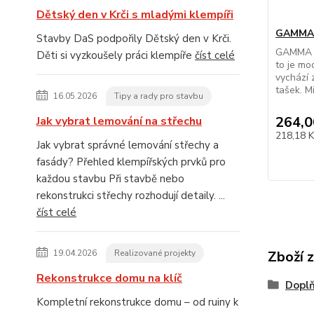
Dětský den v Krči s mladými klempíři
GAMMA 
Stavby DaS podpořily Dětský den v Krči.
GAMMA P
Děti si vyzkoušely práci klempíře
číst celé
to je mod
vychází 
tašek. M
16.05.2026
Tipy a rady pro stavbu
264,0
Jak vybrat lemování na střechu
218,18 
Jak vybrat správné lemování střechy a
fasády? Přehled klempířských prvků pro
každou stavbu Při stavbě nebo
rekonstrukci střechy rozhodují detaily. ...
číst celé
19.04.2026
Realizované projekty
Zboží 
Rekonstrukce domu na klíč
Doplň
Kompletní rekonstrukce domu – od ruiny k