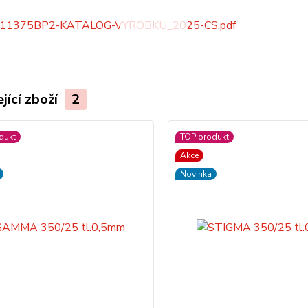
_11375BP2-KATALOG-VYROBKU_2025-CS.pdf
jící zboží
2
dukt
TOP produkt
Akce
Novinka