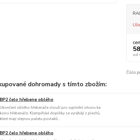
RA
Uše
ce
58
od
Číslo p
kupované dohromady s tímto zbožím:
BP2 čelo hřebene oblého
Ukončení oblého hřebenáče slouží pro vyplnění otvoru ka
konci hřebenáče. Klempířské doplňky se vyrábějí z plechů,
které mají stejnou paletu povlaků...
BP2 čelo hřebene oblého