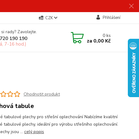
Přihlášení
CZK
 si rady? Zavolejte.
0
ks
720 190 190
za
0,00 Kč
á, 7-16 hod.)
Ohodnotit produkt
hová tabule
é tabulové plechy pro střešní oplechování Nabízíme kvalitní
é tabulové plechy, ideální pro výrobu střešního oplechování.
echy jsou ...
celý popis