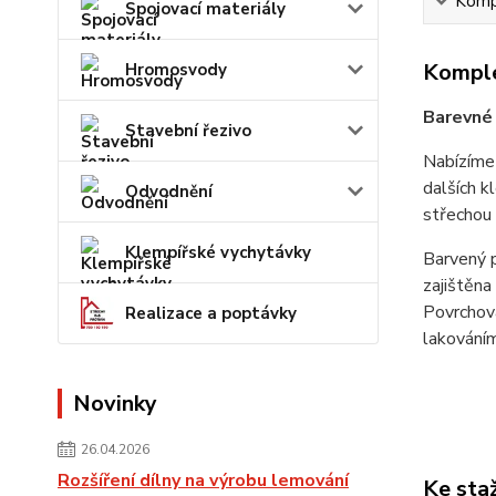
Kompl
Spojovací materiály
Komple
Hromosvody
Barevné 
Stavební řezivo
Nabízíme 
dalších k
Odvodnění
střechou 
Klempířské vychytávky
Barvený p
zajištěna
Povrchová
Realizace a poptávky
lakováním
Novinky
26.04.2026
Rozšíření dílny na výrobu lemování
Ke sta