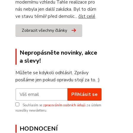
modernímu vzhledu Tahle realizace pro
nás nebyla jen další zakázka. Byl to dům
ve stavu téměř před demolic...
číst celé
Zobrazit všechny články
Nepropásněte novinky, akce
a slevy!
Můžete se kdykoli odhlásit. Zprávy
posíláme jen pokud opravdu stojí za to. :)
Přihlásit se
Souhlasím se
zpracováním osobních údajů
za účelem
rozesílky newsletteru.
HODNOCENÍ