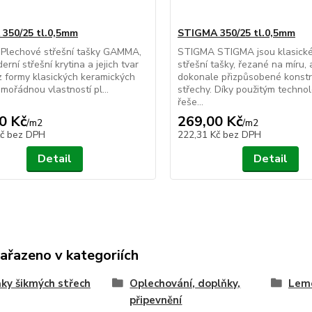
350/25 tl.0,5mm
STIGMA 350/25 tl.0,5mm
lechové střešní tašky GAMMA,
STIGMA STIGMA jsou klasické
erní střešní krytina a jejich tvar
střešní tašky, řezané na míru, 
z formy klasických keramických
dokonale přizpůsobené konstr
imořádnou vlastností pl...
střechy. Díky použitým techno
řeše...
0 Kč
269,00 Kč
/
m2
/
m2
Kč
bez DPH
222,31 Kč
bez DPH
Detail
Detail
zařazeno v kategoriích
ky šikmých střech
Oplechování, doplňky,
Lem
připevnění