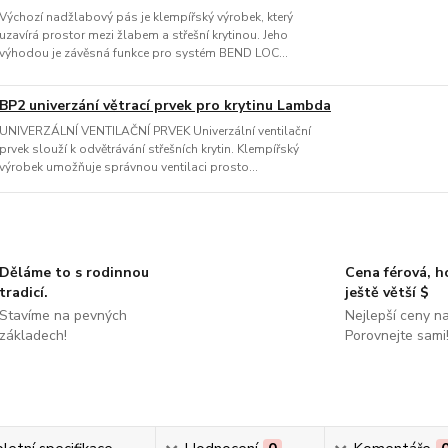
Výchozí nadžlabový pás je klempířský výrobek, který
uzavírá prostor mezi žlabem a střešní krytinou. Jeho
výhodou je závěsná funkce pro systém BEND LOC...
BP2 univerzání větrací prvek pro krytinu Lambda
UNIVERZÁLNÍ VENTILAČNÍ PRVEK Univerzální ventilační
prvek slouží k odvětrávání střešních krytin. Klempířský
výrobek umožňuje správnou ventilaci prosto...
Děláme to s rodinnou
Cena férová, 
tradicí.
ještě větší $
Stavíme na pevných
Nejlepší ceny na
základech!
Porovnejte sami