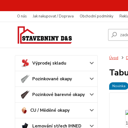
O nás
Jak nakupovat / Doprava
Obchodní podmínky
Rekl
Úvod
D
Výprodej skladu
Tab
Pozinkované okapy
Novinka
Pozinkové barevné okapy
CU / Měděné okapy
Lemování střech IHNED