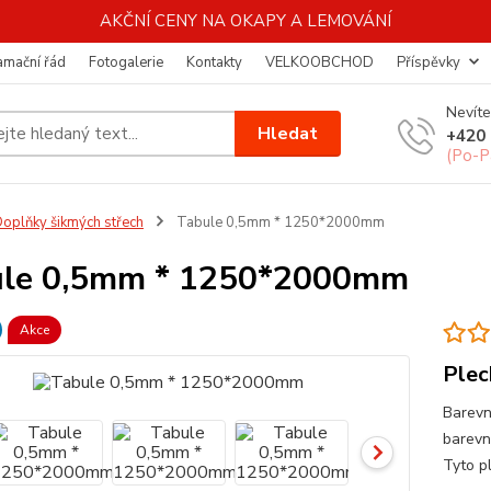
AKČNÍ CENY NA OKAPY A LEMOVÁNÍ
amační řád
Fotogalerie
Kontakty
VELKOOBCHOD
Příspěvky
Nevíte
Hledat
+420 
(Po-P
oplňky šikmých střech
Tabule 0,5mm * 1250*2000mm
ule 0,5mm * 1250*2000mm
Akce
Plec
Barevn
barevn
Tyto pl