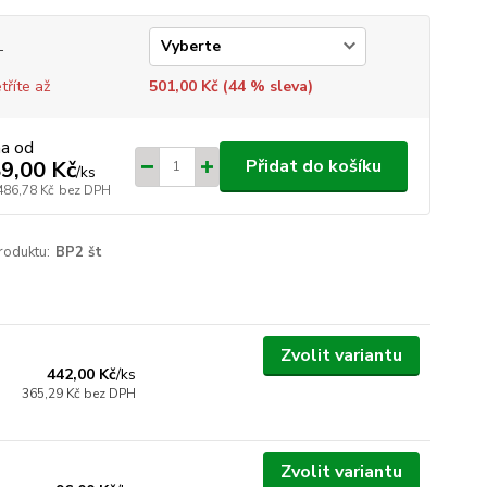
L
tříte až
501,00 Kč (
44
% sleva)
na od
Přidat do košíku
9,00 Kč
/
ks
486,78 Kč
bez DPH
roduktu:
BP2 št
Zvolit variantu
442,00 Kč
/
ks
365,29 Kč
bez DPH
Zvolit variantu