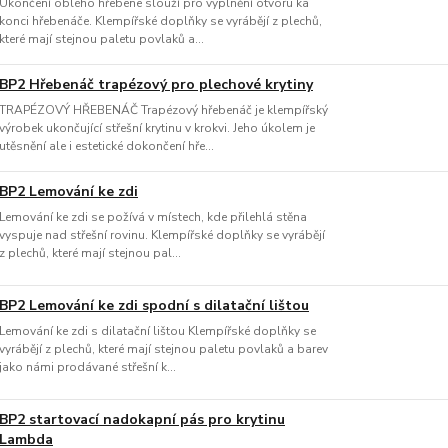
Ukončení oblého hřebene slouží pro vyplnění otvoru ka
konci hřebenáče. Klempířské doplňky se vyrábějí z plechů,
které mají stejnou paletu povlaků a...
BP2 Hřebenáč trapézový pro plechové krytiny
TRAPÉZOVÝ HŘEBENÁČ Trapézový hřebenáč je klempířský
výrobek ukončující střešní krytinu v krokvi. Jeho úkolem je
utěsnění ale i estetické dokončení hře...
BP2 Lemování ke zdi
Lemování ke zdi se požívá v místech, kde přilehlá stěna
vyspuje nad střešní rovinu. Klempířské doplňky se vyrábějí
z plechů, které mají stejnou pal...
BP2 Lemování ke zdi spodní s dilatační lištou
Lemování ke zdi s dilatační lištou Klempířské doplňky se
vyrábějí z plechů, které mají stejnou paletu povlaků a barev
jako námi prodávané střešní k...
BP2 startovací nadokapní pás pro krytinu
Lambda