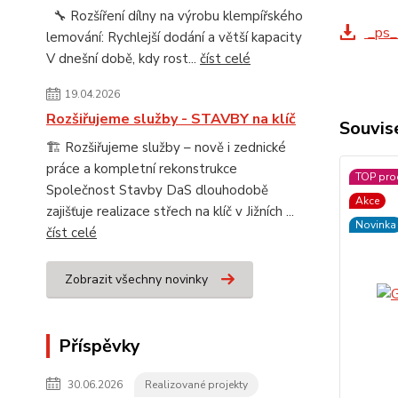
🔧 Rozšíření dílny na výrobu klempířského
_ps
lemování: Rychlejší dodání a větší kapacity
V dnešní době, kdy rost...
číst celé
19.04.2026
Rozšiřujeme služby - STAVBY na klíč
Souvise
🏗️ Rozšiřujeme služby – nově i zednické
práce a kompletní rekonstrukce
TOP pro
Společnost Stavby DaS dlouhodobě
Akce
zajišťuje realizace střech na klíč v Jižních ...
Novinka
číst celé
Zobrazit všechny novinky
Příspěvky
30.06.2026
Realizované projekty