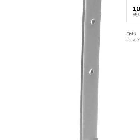
10
85,
Číslo
produkt