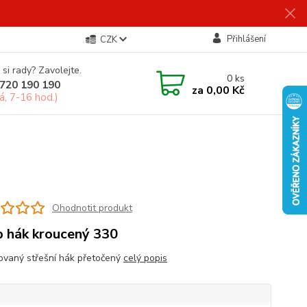
Přihlášení
CZK
 si rady? Zavolejte.
0
ks
720 190 190
za
0,00 Kč
á, 7-16 hod.)
Ohodnotit produkt
 hák kroucený 330
ovaný střešní hák přetočený
celý popis