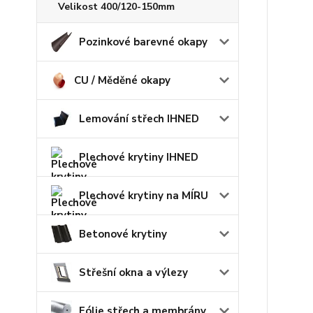
Velikost 400/120-150mm
Pozinkové barevné okapy
CU / Měděné okapy
Lemování střech IHNED
Plechové krytiny IHNED
Plechové krytiny na MÍRU
Betonové krytiny
Střešní okna a výlezy
Fólie střech a membrány