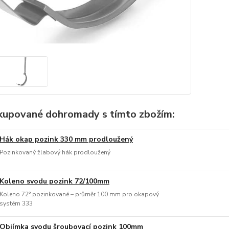
kupované dohromady s tímto zbožím:
Hák okap pozink 330 mm prodloužený
Pozinkovaný žlabový hák prodloužený
Koleno svodu pozink 72/100mm
Koleno 72° pozinkované – průměr 100 mm pro okapový
systém 333
Objímka svodu šroubovací pozink 100mm