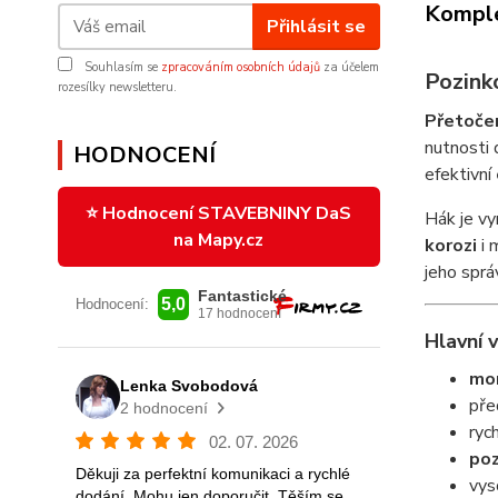
Komple
Přihlásit se
Souhlasím se
zpracováním osobních údajů
za účelem
Pozink
rozesílky newsletteru.
Přetočen
nutnosti 
HODNOCENÍ
efektivní
⭐ Hodnocení STAVEBNINY DaS
Hák je vy
na Mapy.cz
korozi
i 
jeho sprá
Hlavní 
mon
pře
ryc
poz
vys