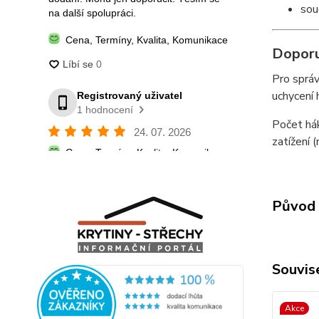
sou
Doporu
Pro sprá
uchycení 
Počet hák
zatížení 
Původ 
Souvise
Akce