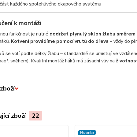
část každého spolehlivého okapového systému
čení k montáži
vnou funkčnost je nutné
dodržet plynulý sklon žlabu směrem 
háků.
Kotvení provádíme pomocí vrutů do dřeva
– vždy do pl
ů se volí podle délky žlabu – standardně se umisťují ve vzdále
(např. sněhem). Kvalitní montáž háků má zásadní vliv na
životnos
zboží
jící zboží
22
Novinka