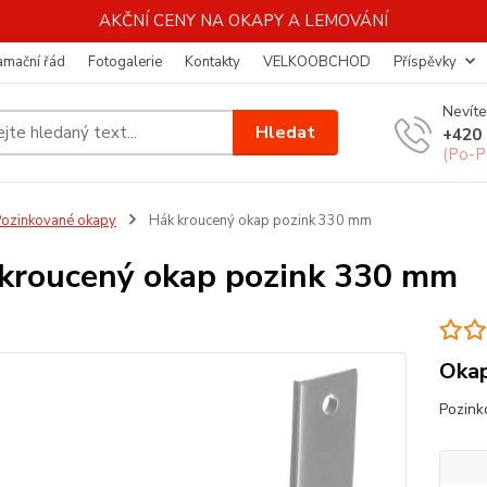
AKČNÍ CENY NA OKAPY A LEMOVÁNÍ
amační řád
Fotogalerie
Kontakty
VELKOOBCHOD
Příspěvky
Nevíte
Hledat
+420 
(Po-P
ozinkované okapy
Hák kroucený okap pozink 330 mm
kroucený okap pozink 330 mm
Okap
Pozink