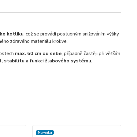
ke kotlíku
, což se provádí postupným snižováním výšky
ného zdravého materiálu krokve.
nostech
max. 60 cm od sebe
, případně častěji při větším
t, stabilitu a funkci žlabového systému
.
Novinka
Ak