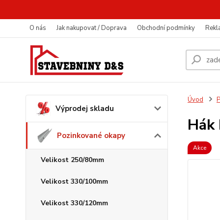
O nás
Jak nakupovat / Doprava
Obchodní podmínky
Rekl
Úvod
P
Výprodej skladu
Hák 
Pozinkované okapy
Akce
Velikost 250/80mm
Velikost 330/100mm
Velikost 330/120mm