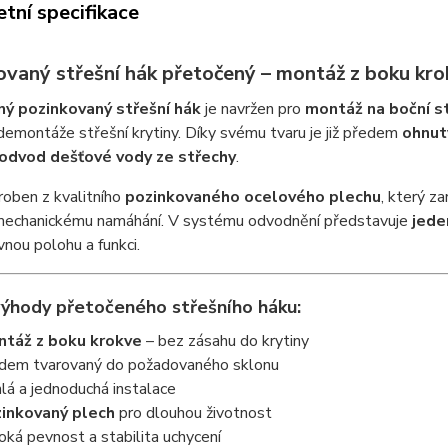
tní specifikace
ovaný střešní hák přetočený – montáž z boku kro
ý pozinkovaný střešní hák
je navržen pro
montáž na boční s
demontáže střešní krytiny. Díky svému tvaru je již předem
ohnut
odvod dešťové vody ze střechy
.
roben z kvalitního
pozinkovaného ocelového plechu
, který z
mechanickému namáhání. V systému odvodnění představuje
jede
vnou polohu a funkci.
výhody přetočeného střešního háku:
táž z boku krokve
– bez zásahu do krytiny
dem tvarovaný do požadovaného sklonu
hlá a jednoduchá instalace
inkovaný plech
pro dlouhou životnost
oká pevnost a stabilita uchycení