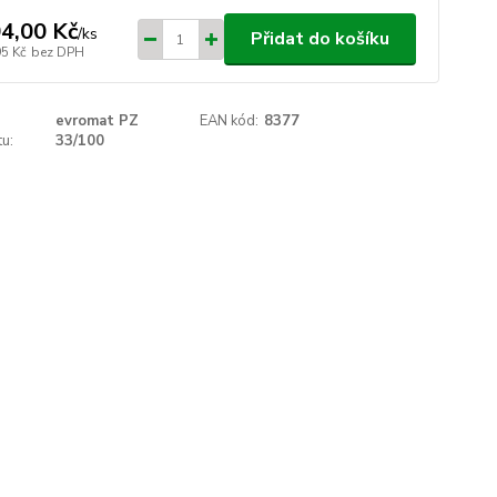
4,00 Kč
/
ks
Přidat do košíku
95 Kč
bez DPH
evromat PZ
EAN kód:
8377
u:
33/100