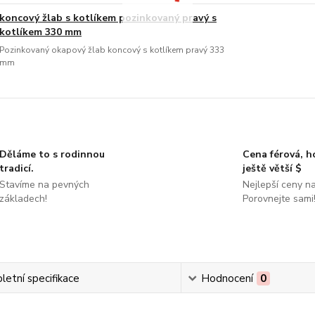
koncový žlab s kotlíkem pozinkovaný pravý s
kotlíkem 330 mm
Pozinkovaný okapový žlab koncový s kotlíkem pravý 333
mm
Děláme to s rodinnou
Cena férová, 
tradicí.
ještě větší $
Stavíme na pevných
Nejlepší ceny na
základech!
Porovnejte sami
etní specifikace
Hodnocení
0