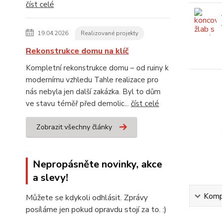
číst celé
19.04.2026
Realizované projekty
Rekonstrukce domu na klíč
Kompletní rekonstrukce domu – od ruiny k
modernímu vzhledu Tahle realizace pro
nás nebyla jen další zakázka. Byl to dům
ve stavu téměř před demolic...
číst celé
Zobrazit všechny články
Nepropásněte novinky, akce
a slevy!
Kompl
Můžete se kdykoli odhlásit. Zprávy
posíláme jen pokud opravdu stojí za to. :)